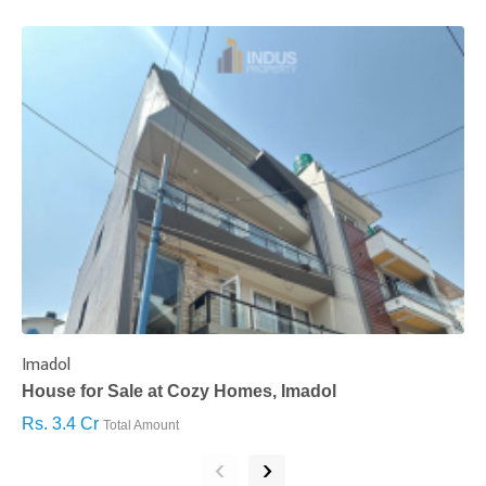
Imadol
B
House for Sale at Cozy Homes, Imadol
B
Rs. 3.4 Cr
R
Total Amount
‹
›