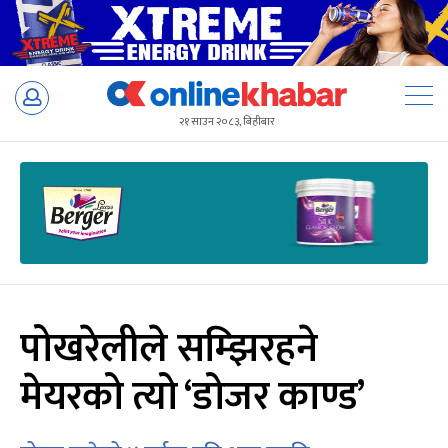
Skip
to
२१ साउन २०८३, बिहीबार
content
पोखरेलीले सम्झिरहने
मेयरको त्यो ‘डोजर काण्ड’