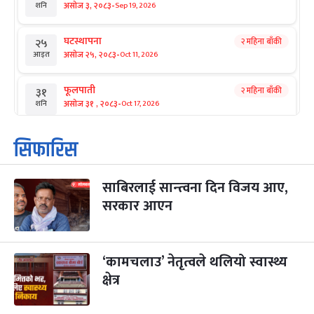
-
असोज ३, २०८३
Sep 19, 2026
शनि
घटस्थापना
२ महिना बाँकी
२५
-
असोज २५, २०८३
Oct 11, 2026
आइत
फूलपाती
२ महिना बाँकी
३१
-
असोज ३१ , २०८३
Oct 17, 2026
शनि
कार्तिक सङ्क्रान्ति
२ महिना बाँकी
१
सिफारिस
-
कार्तिक १, २०८३
Oct 18, 2026
आइत
साबिरलाई सान्त्वना दिन विजय आए,
महानवमी
२ महिना बाँकी
३
-
सरकार आएन
कार्तिक ३, २०८३
Oct 20, 2026
मंगल
विजयादशमी
२ महिना बाँकी
४
-
कार्तिक ४, २०८३
Oct 21, 2026
बुध
‘कामचलाउ’ नेतृत्वले थलियो स्वास्थ्य
क्षेत्र
पापा‌ङ्कुशा एकादशी व्रत
२ महिना बाँकी
५
-
कार्तिक ५, २०८३
Oct 22, 2026
बिहि