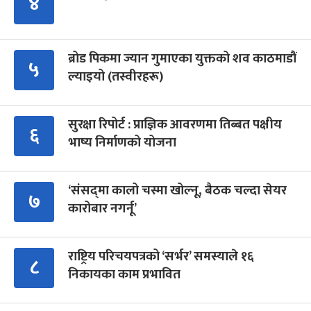
४
ब्रोड पिकमा ज्यान गुमाएका युक्तको शव काठमाडौं
५
ल्याइयो (तस्वीरहरू)
सुरक्षा रिपोर्ट : प्राज्ञिक आवरणमा तिब्बत पक्षीय
६
भाष्य निर्माणको योजना
‘संसद्‍मा कालो चस्मा खोल्नू, बैठक चल्दा सेयर
७
कारोबार नगर्नू’
राष्ट्रिय परिचयपत्रको ‘सर्भर’ समस्याले १६
८
निकायका काम प्रभावित