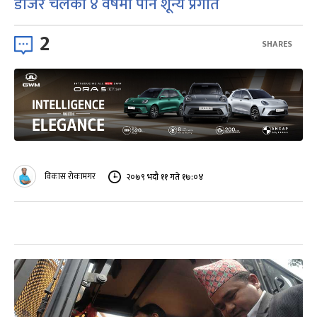
डोजर चलेको ४ वर्षमा पनि शून्य प्रगति
2
SHARES
विकास रोकामगर
२०७९ भदौ ११ गते १७:०४