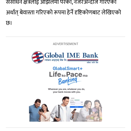
संसाधन क्षेत्रलाई ओझेलमा परेको, नजरअन्दाज गरिएको
अर्थात् बेवास्ता गरिएको रूपमा हेर्ने दृष्टिकोणबाट लेखिएको
छ।