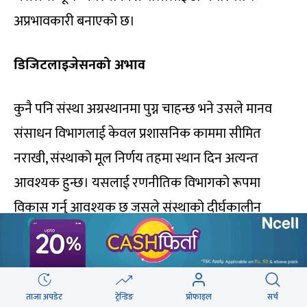
अप्रभावकारी बनाएको छ।
डिजिटलाइजेसनको अभाव
कुनै पनि संस्था अग्रस्थानमा पुग्न चाहन्छ भने उसले मानव
संसाधन विभागलाई केवल प्रशासनिक काममा सीमित
नराखी, संस्थाको मूल निर्णय तहमा स्थान दिन अत्यन्त
आवश्यक हुन्छ। यसलाई रणनीतिक विभागको रूपमा
विकास गर्नु आवश्यक छ जसले संस्थाको दीर्घकालीन
लक्ष्यमा महत्वपूर्ण भूमिका खेल्न सक्छ। मानव संसाधन अब
केवल तलब वितरण र अनुपस्थितिको रेकर्ड राख्ने एकाइ मात्र
होइन, बरु कर्मचारी अनुभवको केन्द्र बिन्दु बन्नुपर्छ।
ताजा अपडेट
ट्रेन्डिङ
प्रोफाइल
सर्च