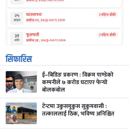
-
असोज ३, २०८३
शनि
घटस्थापना
२ महिना बाँकी
२५
-
असोज २५, २०८३
Oct 11, 2026
आइत
फूलपाती
२ महिना बाँकी
३१
-
असोज ३१ , २०८३
Oct 17, 2026
शनि
कार्तिक सङ्क्रान्ति
२ महिना बाँकी
१
सिफारिस
-
कार्तिक १, २०८३
Oct 18, 2026
आइत
ई–बिडिङ प्रकरण : विक्रम पाण्डेको
महानवमी
२ महिना बाँकी
३
-
कम्पनीले ७ करोड घटाएर फेर्‍यो
कार्तिक ३, २०८३
Oct 20, 2026
मंगल
बोलकबोल
विजयादशमी
२ महिना बाँकी
४
-
कार्तिक ४, २०८३
Oct 21, 2026
बुध
टेन्टमा उकुसमुकुस सुकुमवासी :
तत्काललाई ठिक, भविष्य अनिश्चित
पापा‌ङ्कुशा एकादशी व्रत
२ महिना बाँकी
५
-
कार्तिक ५, २०८३
Oct 22, 2026
बिहि