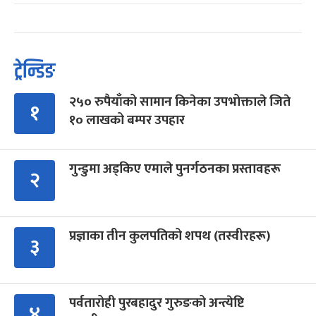
ट्रेन्डिङ
२५० रुपैयाँको सामान किनेका उपभोक्ताले जिते
१
१० लाखको बम्पर उपहार
गुन्डुमा अड्किए एमाले पुनर्गठनका प्रस्तावहरू
२
प्रज्ञाका तीन कुलपतिको शपथ (तस्वीरहरू)
३
पर्वतारोही पुरबहादुर गुरुङको अन्त्येष्टि
४