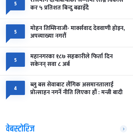
५
कर ५ प्रतिशत बिन्दु बढाइँदै
मोहन तिम्सिनाजी- मार्क्सवाद देववाणी होइन,
५
अपव्याख्या नगरौं
महानगरका १८७ सहकारीले फिर्ता दिन
५
सकेनन् सवा ८ अर्ब
ब्लु बस सेवाबाट लैंगिक असमानतालाई
४
प्रोत्साहन नगर्ने नीति लिएका हौं : मन्त्री बादी
वेबस्टोरिज