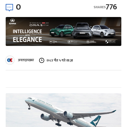
0
776
SHARES
अनलाइनखबर
२०८२ चैत ५ गते ११:३१