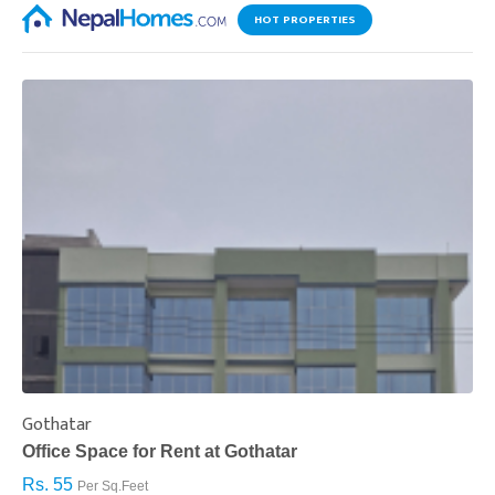
HOT PROPERTIES
Gothatar
S
Office Space for Rent at Gothatar
H
Rs. 55
R
Per Sq.Feet