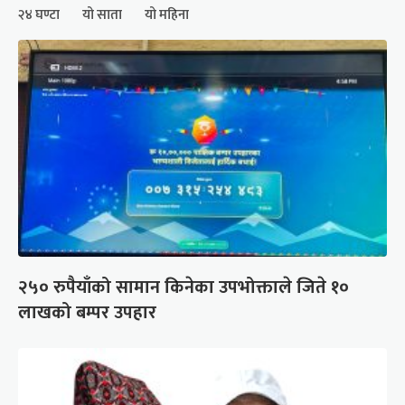
२४ घण्टा
यो साता
यो महिना
२५० रुपैयाँको सामान किनेका उपभोक्ताले जिते १०
लाखको बम्पर उपहार