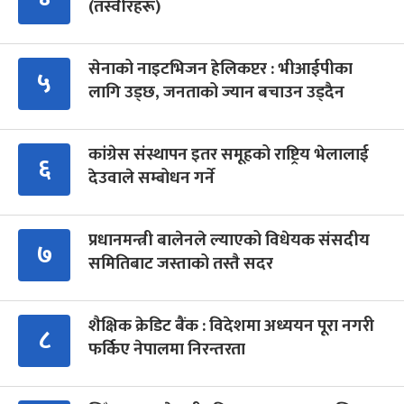
(तस्वीरहरू)
सेनाको नाइटभिजन हेलिकप्टर : भीआईपीका
५
लागि उड्छ, जनताको ज्यान बचाउन उड्दैन
कांग्रेस संस्थापन इतर समूहको राष्ट्रिय भेलालाई
६
देउवाले सम्बोधन गर्ने
प्रधानमन्त्री बालेनले ल्याएको विधेयक संसदीय
७
समितिबाट जस्ताको तस्तै सदर
शैक्षिक क्रेडिट बैंक : विदेशमा अध्ययन पूरा नगरी
८
फर्किए नेपालमा निरन्तरता