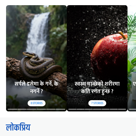
सर्पले डसेमा के गर्ने, के
स्वस्थ मान्छेको शरीरमा
ए
नगर्ने ?
कति रगत हुन्छ ?
6
STORIES
7
STORIES
लोकप्रिय