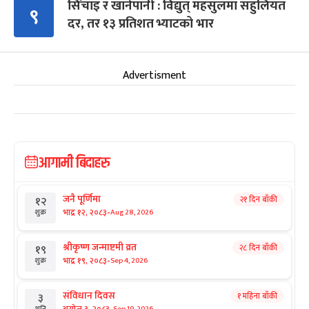
सिँचाइ र खानेपानी : विद्युत् महसुलमा सहुलियत
९
दर, तर १३ प्रतिशत भ्याटको भार
Advertisment
आगामी बिदाहरु
जनै पूर्णिमा
२१ दिन बाँकी
१२
-
भाद्र १२, २०८३
Aug 28, 2026
शुक्र
श्रीकृष्ण जन्माष्टमी व्रत
२८ दिन बाँकी
१९
-
भाद्र १९, २०८३
Sep 4, 2026
शुक्र
संविधान दिवस
१ महिना बाँकी
३
Sep 19, 2026