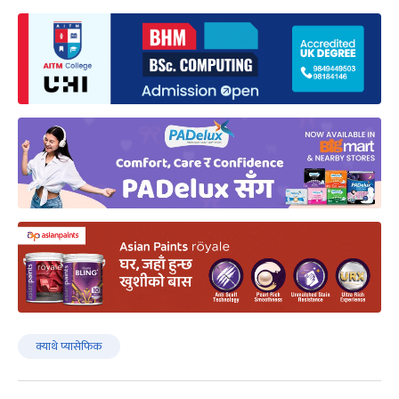
क्याथे प्यासेफिक