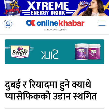
Skip
to
२२ साउन २०८३, शुक्रबार
content
दुबई र रियादमा हुने क्याथे
प्यासेफिकको उडान स्थगित