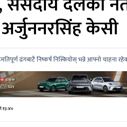
ँ, संसदीय दलको ने
 अर्जुननरसिंह केसी
पूर्ण ढंगबाटै निष्कर्ष निस्कियोस् भन्ने आफ्नो चाहना रह
ते १३:४०