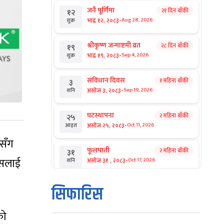
जनै पूर्णिमा
२१ दिन बाँकी
१२
-
भाद्र १२, २०८३
Aug 28, 2026
शुक्र
श्रीकृष्ण जन्माष्टमी व्रत
२८ दिन बाँकी
१९
-
भाद्र १९, २०८३
Sep 4, 2026
शुक्र
संविधान दिवस
१ महिना बाँकी
३
-
असोज ३, २०८३
Sep 19, 2026
शनि
घटस्थापना
२ महिना बाँकी
२५
-
असोज २५, २०८३
Oct 11, 2026
आइत
ीसँग
फूलपाती
२ महिना बाँकी
३१
-
हासलाई
असोज ३१ , २०८३
Oct 17, 2026
शनि
कार्तिक सङ्क्रान्ति
२ महिना बाँकी
१
सिफारिस
-
कार्तिक १, २०८३
Oct 18, 2026
आइत
को
महानवमी
२ महिना बाँकी
३