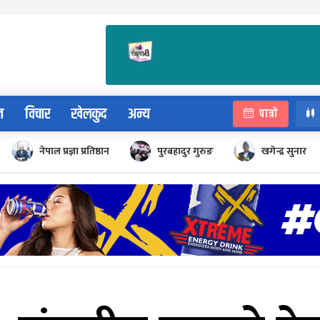
न
विचार
खेलकुद
अन्य
पात्रो
नेपाल प्रज्ञा प्रतिष्ठान
पुरबहादुर गुरुङ
खगेन्द्र सुनार