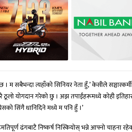
 । म सबैभन्दा त्यहाँको सिनियर नेता हुँ,’ केसीले सञ्चारकर्म
े धेरै ठूलो योगदान गरेको छु । अझ तपाईंहरूमध्ये कोही इति
रेसको सिंगै धानिदिने मध्ये म पनि हुँ ।’
पूर्ण ढंगबाटै निष्कर्ष निस्कियोस् भन्ने आफ्नो चाहना रहे