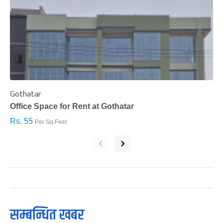
Gothatar
S
Office Space for Rent at Gothatar
H
Rs. 55
R
Per Sq.Feet
‹
›
सम्बन्धित खबर