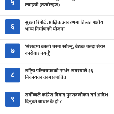
५
ल्याइयो (तस्वीरहरू)
सुरक्षा रिपोर्ट : प्राज्ञिक आवरणमा तिब्बत पक्षीय
६
भाष्य निर्माणको योजना
‘संसद्‍मा कालो चस्मा खोल्नू, बैठक चल्दा सेयर
७
कारोबार नगर्नू’
राष्ट्रिय परिचयपत्रको ‘सर्भर’ समस्याले १६
८
निकायका काम प्रभावित
सर्वोच्चले कांग्रेस विवाद पुनरावलोकन गर्न आदेश
९
दिनुको आधार के हो ?