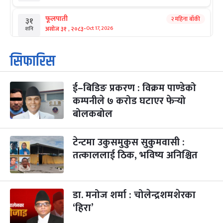
फूलपाती
२ महिना बाँकी
३१
-
असोज ३१ , २०८३
Oct 17, 2026
शनि
कार्तिक सङ्क्रान्ति
२ महिना बाँकी
१
सिफारिस
-
कार्तिक १, २०८३
Oct 18, 2026
आइत
ई–बिडिङ प्रकरण : विक्रम पाण्डेको
महानवमी
२ महिना बाँकी
३
-
कम्पनीले ७ करोड घटाएर फेर्‍यो
कार्तिक ३, २०८३
Oct 20, 2026
मंगल
बोलकबोल
विजयादशमी
२ महिना बाँकी
४
-
कार्तिक ४, २०८३
Oct 21, 2026
बुध
टेन्टमा उकुसमुकुस सुकुमवासी :
तत्काललाई ठिक, भविष्य अनिश्चित
पापा‌ङ्कुशा एकादशी व्रत
२ महिना बाँकी
५
-
कार्तिक ५, २०८३
Oct 22, 2026
बिहि
डा. मनोज शर्मा : चोलेन्द्रशमशेरका
कुकुर तिहार
३ महिना बाँकी
२२
-
कार्तिक २२, २०८३
Nov 8, 2026
आइत
‘हिरा’