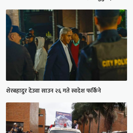
शेरबहादुर देउवा साउन २६ गते स्वदेश फर्किने