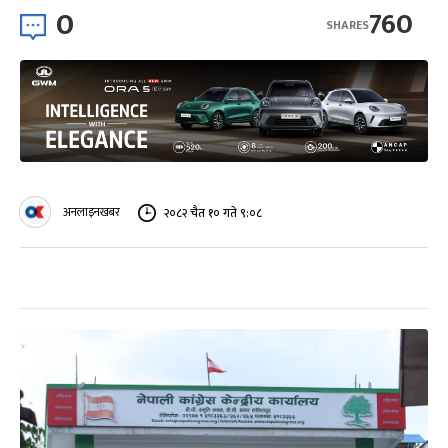
0
760
SHARES
अनलाइनखबर
२०८२ चैत १० गते ९:०८