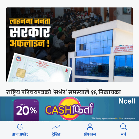
राष्ट्रिय परिचयपत्रको ‘सर्भर’ समस्याले १६ निकायका
काम प्रभावित
छुटाउनुभयो कि ?
ताजा अपडेट
ट्रेन्डिङ
प्रोफाइल
सर्च
संसद्लाई टेर्दैनन् प्रधानमन्त्री, लाचार