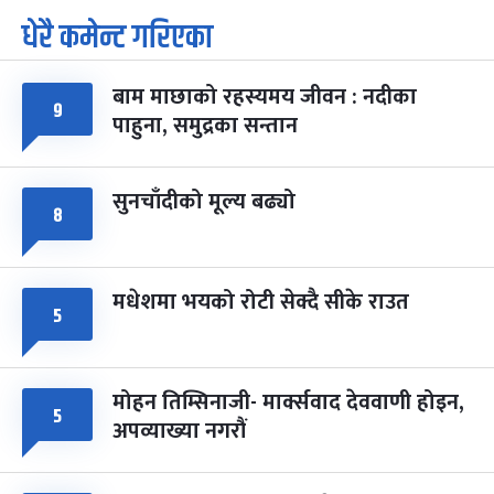
धेरै कमेन्ट गरिएका
पूर्णिमा व्रत
७ महिना बाँकी
७
-
चैत्र ७, २०८३
Mar 21, 2027
आइत
बाम माछाको रहस्यमय जीवन : नदीका
फागुपूर्णिमा
७ महिना बाँकी
८
९
पाहुना, समुद्रका सन्तान
-
चैत्र ८, २०८३
Mar 22, 2027
सोम
सुनचाँदीको मूल्य बढ्यो
८
मधेशमा भयको रोटी सेक्दै सीके राउत
५
मोहन तिम्सिनाजी- मार्क्सवाद देववाणी होइन,
५
अपव्याख्या नगरौं