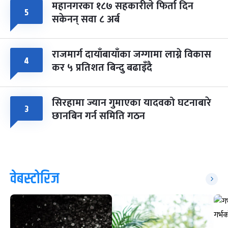
महानगरका १८७ सहकारीले फिर्ता दिन
५
सकेनन् सवा ८ अर्ब
राजमार्ग दायाँबायाँका जग्गामा लाग्ने विकास
४
कर ५ प्रतिशत बिन्दु बढाइँदै
सिरहामा ज्यान गुमाएका यादवको घटनाबारे
३
छानबिन गर्न समिति गठन
वेबस्टोरिज