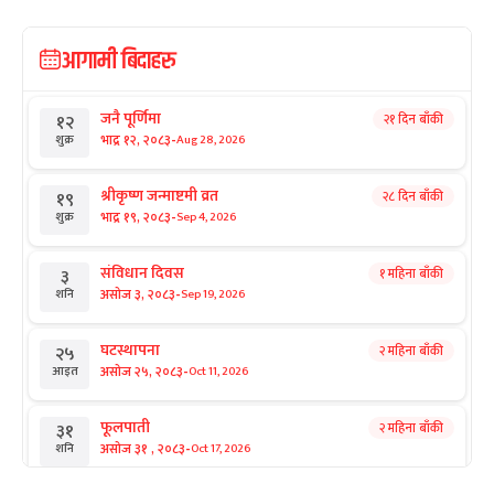
आगामी बिदाहरु
जनै पूर्णिमा
२१ दिन बाँकी
१२
-
भाद्र १२, २०८३
Aug 28, 2026
शुक्र
श्रीकृष्ण जन्माष्टमी व्रत
२८ दिन बाँकी
१९
-
भाद्र १९, २०८३
Sep 4, 2026
शुक्र
संविधान दिवस
१ महिना बाँकी
३
-
असोज ३, २०८३
Sep 19, 2026
शनि
घटस्थापना
२ महिना बाँकी
२५
-
असोज २५, २०८३
Oct 11, 2026
आइत
फूलपाती
२ महिना बाँकी
३१
-
असोज ३१ , २०८३
Oct 17, 2026
शनि