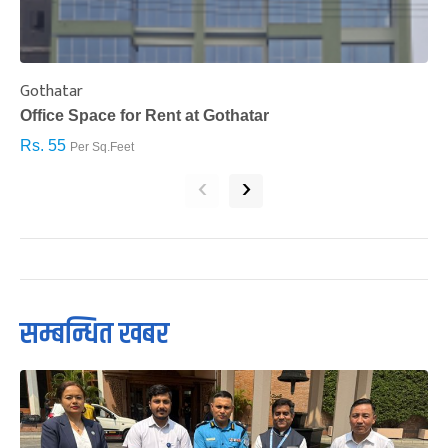
Gothatar
S
Office Space for Rent at Gothatar
H
Rs. 55
R
Per Sq.Feet
‹
›
सम्बन्धित खबर