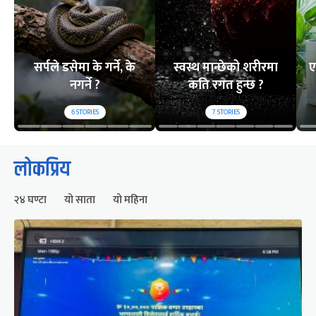
सर्पले डसेमा के गर्ने, के
स्वस्थ मान्छेको शरीरमा
ए
नगर्ने ?
कति रगत हुन्छ ?
6
STORIES
7
STORIES
लोकप्रिय
२४ घण्टा
यो साता
यो महिना