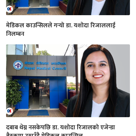
मेडिकल काउन्सिलले गर्‍यो डा. यशोदा रिजाललाई
निलम्बन
दबाब थेग्न नसकेपछि डा. यशोदा रिजालको एजेन्डा
बैठकमा उठाउँदै मेडिकल काउन्सिल