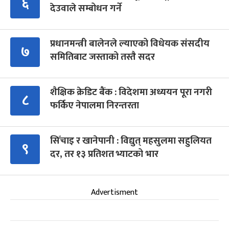
६
देउवाले सम्बोधन गर्ने
प्रधानमन्त्री बालेनले ल्याएको विधेयक संसदीय
७
समितिबाट जस्ताको तस्तै सदर
शैक्षिक क्रेडिट बैंक : विदेशमा अध्ययन पूरा नगरी
८
फर्किए नेपालमा निरन्तरता
सिँचाइ र खानेपानी : विद्युत् महसुलमा सहुलियत
९
दर, तर १३ प्रतिशत भ्याटको भार
Advertisment