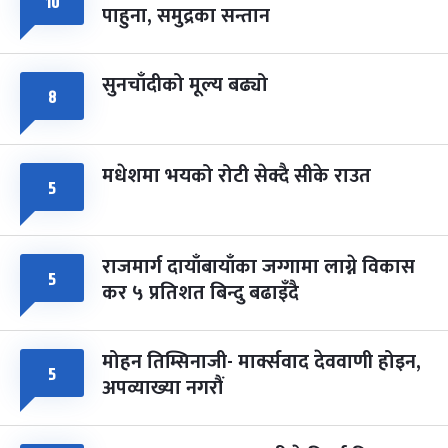
१०
पाहुना, समुद्रका सन्तान
-
चैत्र ८, २०८३
Mar 22, 2027
सोम
सुनचाँदीको मूल्य बढ्यो
८
मधेशमा भयको रोटी सेक्दै सीके राउत
५
राजमार्ग दायाँबायाँका जग्गामा लाग्ने विकास
५
कर ५ प्रतिशत बिन्दु बढाइँदै
मोहन तिम्सिनाजी- मार्क्सवाद देववाणी होइन,
५
अपव्याख्या नगरौं