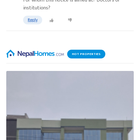
For whom this notice is aimed at? Doctors or
institutions?
Reply
HOT PROPERTIES