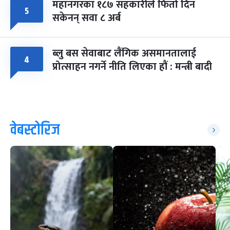
महानगरका १८७ सहकारीले फिर्ता दिन
५
सकेनन् सवा ८ अर्ब
ब्लु बस सेवाबाट लैंगिक असमानतालाई
४
प्रोत्साहन नगर्ने नीति लिएका हौं : मन्त्री बादी
वेबस्टोरिज