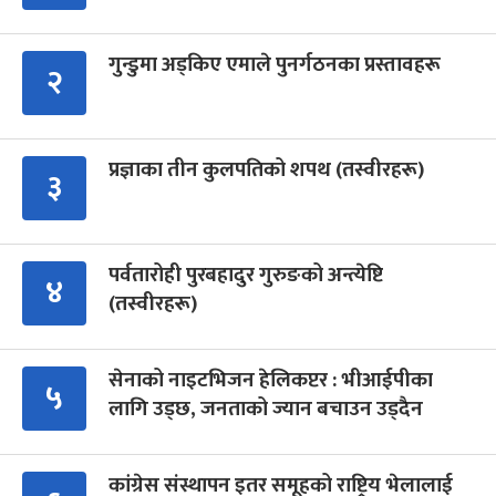
गुन्डुमा अड्किए एमाले पुनर्गठनका प्रस्तावहरू
२
प्रज्ञाका तीन कुलपतिको शपथ (तस्वीरहरू)
३
पर्वतारोही पुरबहादुर गुरुङको अन्त्येष्टि
४
(तस्वीरहरू)
सेनाको नाइटभिजन हेलिकप्टर : भीआईपीका
५
लागि उड्छ, जनताको ज्यान बचाउन उड्दैन
कांग्रेस संस्थापन इतर समूहको राष्ट्रिय भेलालाई