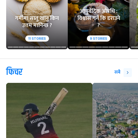
आयुर्वेदिक औषधि :
गर्मीमा सातु खानु किन
विश्वास गर्ने कि डराउने
उत्तम मानिन्छ ?
?
11
STORIES
9
STORIES
फिचर
सबै