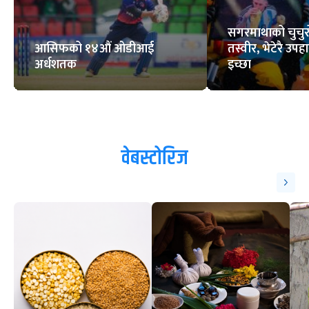
सगरमाथाको चुचुरो
आसिफको १४औं ओडीआई
तस्वीर, भेटेरै उपहा
अर्धशतक
इच्छा
वेबस्टोरिज