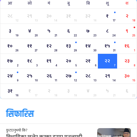
आ
सो
मं
बु
बि
शु
श
२८
२९
३०
३१
३२
१
२
12
13
14
15
16
17
18
३
४
५
६
७
८
९
19
20
21
22
23
24
25
१०
११
१२
१३
१४
१५
१६
26
27
28
29
30
31
1
१७
१८
१९
२०
२१
२२
२३
2
3
4
5
6
7
8
२४
२५
२६
२७
२८
२९
३०
9
10
11
12
13
14
15
३१
१
२
३
४
५
६
16
17
18
19
20
21
22
सिफारिस
छुटाउनुभयो कि?