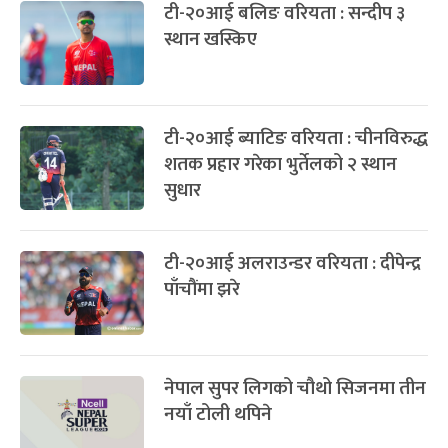
टी-२०आई बलिङ वरियता : सन्दीप ३
-
चैत्र ८, २०८३
Mar 22, 2027
सोम
स्थान खस्किए
टी-२०आई ब्याटिङ वरियता : चीनविरुद्ध
शतक प्रहार गरेका भुर्तेलको २ स्थान
सुधार
टी-२०आई अलराउन्डर वरियता : दीपेन्द्र
पाँचौंमा झरे
नेपाल सुपर लिगको चौथो सिजनमा तीन
नयाँ टोली थपिने