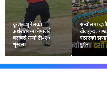
कुशल भुर्तेलको
अन्योलमा दशौँ र
अर्धशतकमा नेपालले
खेलकुद : गण्
बराबरी गर्‍यो टी–२०
पठाएको झण्डा
शृंखला
पुगेन
समाचार
विजनेस
समाज
बजार
विचार/ब्लग
पर्यटन
साहित्य
रोजगार
अन्तर्वार्ता
बैँक / वित्त