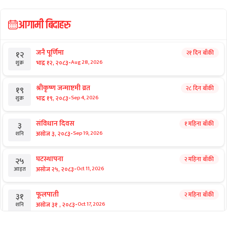
आगामी बिदाहरु
जनै पूर्णिमा
२१ दिन बाँकी
१२
-
भाद्र १२, २०८३
Aug 28, 2026
शुक्र
श्रीकृष्ण जन्माष्टमी व्रत
२८ दिन बाँकी
१९
-
भाद्र १९, २०८३
Sep 4, 2026
शुक्र
संविधान दिवस
१ महिना बाँकी
३
-
असोज ३, २०८३
Sep 19, 2026
शनि
घटस्थापना
२ महिना बाँकी
२५
-
असोज २५, २०८३
Oct 11, 2026
आइत
फूलपाती
२ महिना बाँकी
३१
-
असोज ३१ , २०८३
Oct 17, 2026
शनि