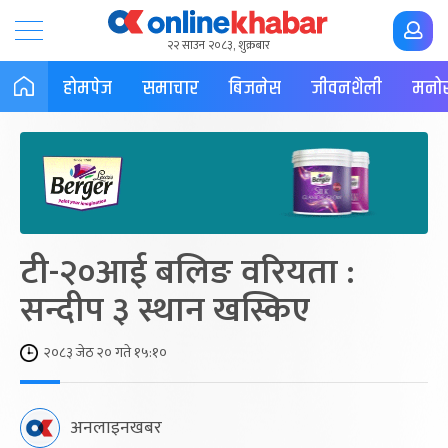
२२ साउन २०८३, शुक्रबार
होमपेज
समाचार
बिजनेस
जीवनशैली
मनोर
टी-२०आई बलिङ वरियता :
सन्दीप ३ स्थान खस्किए
२०८३ जेठ २० गते १५:१०
अनलाइनखबर