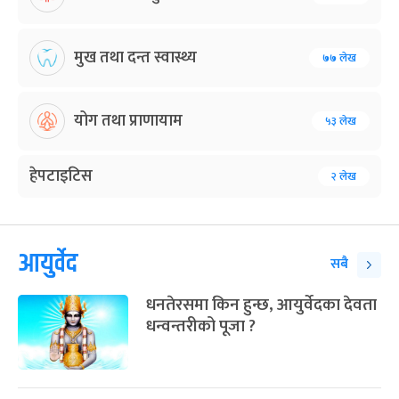
मुख तथा दन्त स्वास्थ्य
७७ लेख
योग तथा प्राणायाम
५३ लेख
हेपटाइटिस
२ लेख
आयुर्वेद
सबै
धनतेरसमा किन हुन्छ, आयुर्वेदका देवता
धन्वन्तरीको पूजा ?