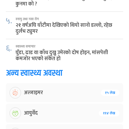
कुनमा को ?
५.
स्नायु तथा नसा रोग
२१ वर्षअघि घाँटीमा देखिएको थियो सानो डल्लो, रहेछ
दुर्लभ ट्युमर
६.
स्वास्थ्य समाचार
घुँडा, ढाड वा काँध दुख्नु उमेरको दोष होइन, मांसपेशी
कमजोर भएको संकेत हो
अन्य स्वास्थ्य अवस्था
अल्जाइमर
१५ लेख
आयुर्वेद
११४ लेख