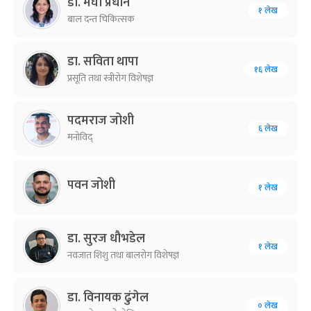
डा. मेघा प्रधान
१ लेख
बाल दन्त चिकित्सक
डा. सविता थापा
१६ लेख
प्रसूति तथा स्त्रीरोग विशेषज्ञ
पदमराज जोशी
६ लेख
मनोविद्
पवन जोशी
१ लेख
डा. सुरज धौभडेल
१ लेख
नवजात शिशु तथा बालरोग विशेषज्ञ
डा. विनायक ढुंगेल
० लेख