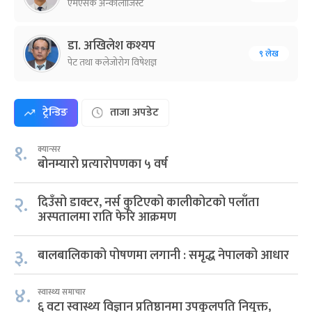
एमएसके अन्कोलोजिस्ट
डा. अखिलेश कश्यप
९ लेख
पेट तथा कलेजोरोग विषेशज्ञ
ट्रेन्डिङ
ताजा अपडेट
१.
क्यान्सर
बोनम्यारो प्रत्यारोपणका ५ वर्ष
२.
दिउँसो डाक्टर, नर्स कुटिएको कालीकोटको पलाँता
अस्पतालमा राति फेरि आक्रमण
३.
बालबालिकाको पोषणमा लगानी : समृद्ध नेपालको आधार
४.
स्वास्थ्य समाचार
६ वटा स्वास्थ्य विज्ञान प्रतिष्ठानमा उपकुलपति नियुक्त,