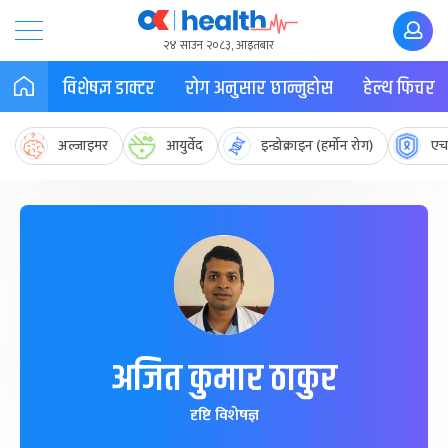
२४ साउन २०८३, आइतबार
विशेषज्ञ डाक्टर
रोग अनुसार छान्नुहोस
हेल्थ फिचर
अल्जाइमर
आयुर्वेद
इन्डोक्राइन (हर्मोन रोग)
एच
अजित कुमार ठाकुर
दृष्टि विशेषज्ञ