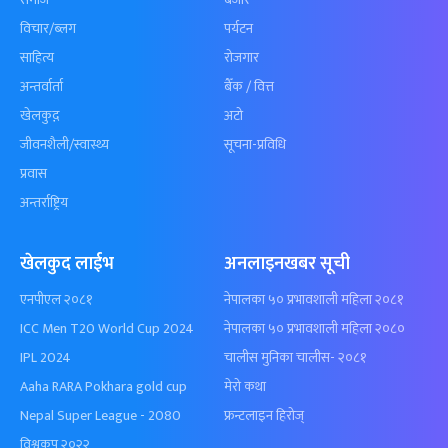
विचार/ब्लग
पर्यटन
साहित्य
रोजगार
अन्तर्वार्ता
बैँक / वित्त
खेलकुद़़
अटो
जीवनशैली/स्वास्थ्य
सूचना-प्रविधि
प्रवास
अन्तर्राष्ट्रिय
खेलकुद लाईभ
अनलाइनखबर सूची
एनपीएल २०८१
नेपालका ५० प्रभावशाली महिला २०८१
ICC Men T20 World Cup 2024
नेपालका ५० प्रभावशाली महिला २०८०
IPL 2024
चालीस मुनिका चालीस- २०८१
Aaha RARA Pokhara gold cup
मेरो कथा
Nepal Super League - 2080
फ्रन्टलाइन हिरोज्
विश्वकप २०२२