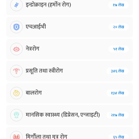
इन्डोक्राइन (हर्मोन रोग)
१७ लेख
एचआईभी
२० लेख
नेत्ररोग
५१ लेख
प्रसूति तथा स्त्रीरोग
३४६ लेख
बालरोग
१३४ लेख
मानसिक स्वास्थ्य (डिप्रेसन, एन्जाइटी)
२१७ लेख
मिर्गौला तथा मुत्र रोग
६५ लेख