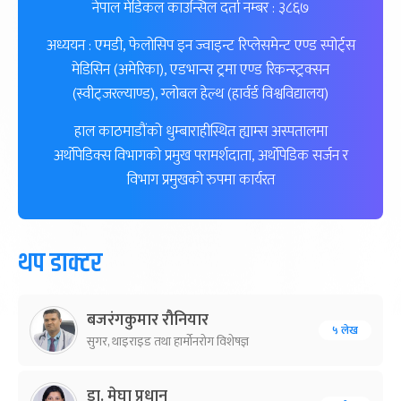
नेपाल मेडिकल काउन्सिल दर्ता नम्बर : ३८६७
अध्ययन : एमडी, फेलोसिप इन ज्वाइन्ट रिप्लेसमेन्ट एण्ड स्पोर्ट्स
मेडिसिन (अमेरिका), एडभान्स ट्रमा एण्ड रिकन्स्ट्रक्सन
(स्वीट्जरल्याण्ड), ग्लोबल हेल्थ (हार्वर्ड विश्वविद्यालय)
हाल काठमाडौंको धुम्बाराहीस्थित ह्याम्स अस्पतालमा
अर्थोपेडिक्स विभागको प्रमुख परामर्शदाता, अर्थोपेडिक सर्जन र
विभाग प्रमुखको रुपमा कार्यरत
थप डाक्टर
बजरंगकुमार रौनियार
५ लेख
सुगर, थाइराइड तथा हार्मोनरोग विशेषज्ञ
डा. मेघा प्रधान