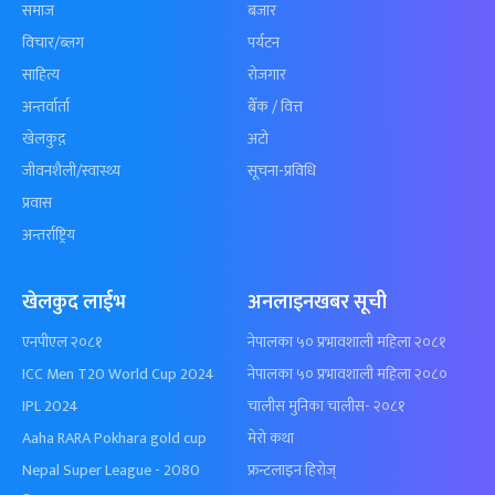
समाज
बजार
विचार/ब्लग
पर्यटन
साहित्य
रोजगार
अन्तर्वार्ता
बैँक / वित्त
खेलकुद़़
अटो
जीवनशैली/स्वास्थ्य
सूचना-प्रविधि
प्रवास
अन्तर्राष्ट्रिय
खेलकुद लाईभ
अनलाइनखबर सूची
एनपीएल २०८१
नेपालका ५० प्रभावशाली महिला २०८१
ICC Men T20 World Cup 2024
नेपालका ५० प्रभावशाली महिला २०८०
IPL 2024
चालीस मुनिका चालीस- २०८१
Aaha RARA Pokhara gold cup
मेरो कथा
Nepal Super League - 2080
फ्रन्टलाइन हिरोज्