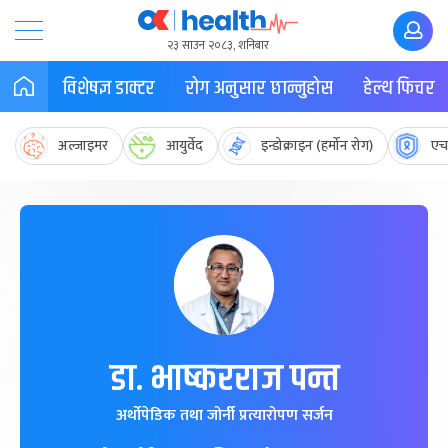
२३ साउन २०८३, शनिबार
विशेषज्ञ डाक्टर
रोग अनुसार छान्नुहोस
हेल्थ फिचर
अल्जाइमर
आयुर्वेद
इन्डोक्राइन (हर्मोन रोग)
एच
डा. भाष्करराज पन्त
अर्थोपेडिक तथा जोर्नी प्रत्यारोपण सर्जन