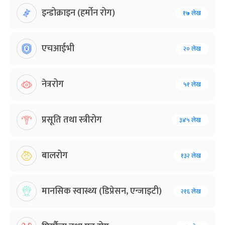
इन्डोक्राइन (हर्मोन रोग)
१७ लेख
एचआईभी
२० लेख
नेत्ररोग
५१ लेख
प्रसूति तथा स्त्रीरोग
३४५ लेख
बालरोग
१३२ लेख
मानसिक स्वास्थ्य (डिप्रेसन, एन्जाइटी)
२१६ लेख