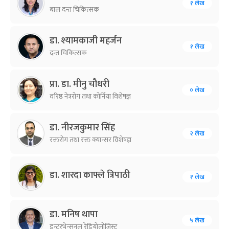
१ लेख
बाल दन्त चिकित्सक
डा. श्यामकाजी महर्जन
१ लेख
दन्त चिकित्सक
प्रा. डा. मीनु चौधरी
० लेख
वरिष्ठ नेत्ररोग तथा कोर्निया विशेषज्ञ
डा. नीरजकुमार सिंह
२ लेख
रक्तरोग तथा रक्त क्यान्सर विशेषज्ञ
डा. शारदा काफ्ले त्रिपाठी
१ लेख
डा. मनिष थापा
५ लेख
इन्टरभेन्सनल रेडियोलोजिस्ट