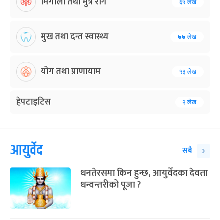
मिर्गौला तथा मुत्र रोग
६५ लेख
मुख तथा दन्त स्वास्थ्य
७७ लेख
योग तथा प्राणायाम
५३ लेख
हेपटाइटिस
२ लेख
आयुर्वेद
सबै
धनतेरसमा किन हुन्छ, आयुर्वेदका देवता
धन्वन्तरीको पूजा ?