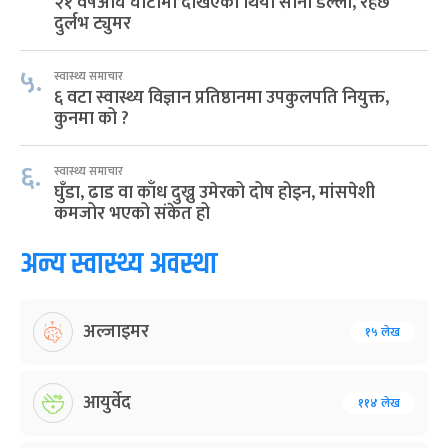
२१ वर्षअघि घाँटीमा देखिएको थियो सानो डल्लो, रहेछ
दुर्लभ ट्युमर
५.
स्वास्थ्य समाचार
६ वटा स्वास्थ्य विज्ञान प्रतिष्ठानमा उपकुलपति नियुक्त,
कुनमा को ?
६.
स्वास्थ्य समाचार
घुँडा, ढाड वा काँध दुख्नु उमेरको दोष होइन, मांसपेशी
कमजोर भएको संकेत हो
अन्य स्वास्थ्य अवस्था
अल्जाइमर
१५ लेख
आयुर्वेद
११४ लेख