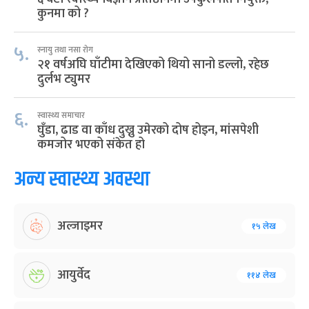
कुनमा को ?
५.
स्नायु तथा नसा रोग
२१ वर्षअघि घाँटीमा देखिएको थियो सानो डल्लो, रहेछ
दुर्लभ ट्युमर
६.
स्वास्थ्य समाचार
घुँडा, ढाड वा काँध दुख्नु उमेरको दोष होइन, मांसपेशी
कमजोर भएको संकेत हो
अन्य स्वास्थ्य अवस्था
अल्जाइमर
१५ लेख
आयुर्वेद
११४ लेख