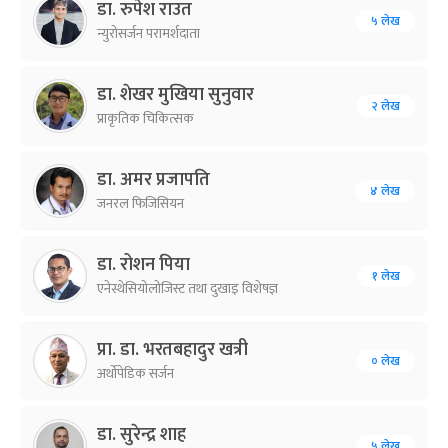
डा. रुपेश राउत
५ लेख
न्युरोसर्जन परामर्शदाता
डा. शेखर मुखिया सुनुवार
२ लेख
प्राकृतिक चिकित्सक
डा. अमर प्रजापति
४ लेख
जनरल फिजिसियन
डा. रोशन पिया
१ लेख
एनेस्थेसियोलोजिस्ट तथा दुखाइ विशेषज्ञ
प्रा. डा. भरतबहादुर खत्री
० लेख
अर्थोपेडिक सर्जन
डा. सुरेन्द्र शाह
५ लेख