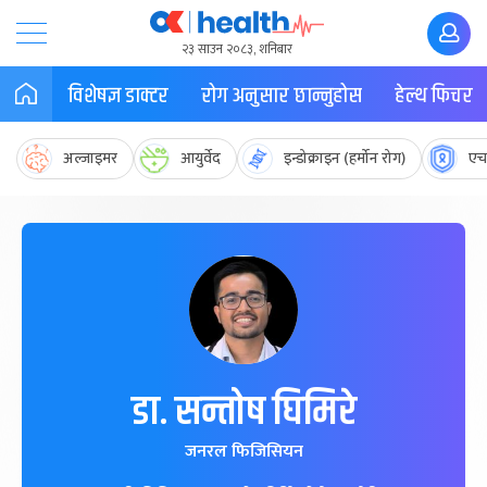
२३ साउन २०८३, शनिबार
विशेषज्ञ डाक्टर
रोग अनुसार छान्नुहोस
हेल्थ फिचर
अल्जाइमर
आयुर्वेद
इन्डोक्राइन (हर्मोन रोग)
एच
डा. सन्तोष घिमिरे
जनरल फिजिसियन