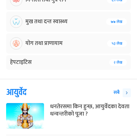
६५ लेख
मुख तथा दन्त स्वास्थ्य
७७ लेख
योग तथा प्राणायाम
५३ लेख
हेपटाइटिस
२ लेख
आयुर्वेद
सबै
धनतेरसमा किन हुन्छ, आयुर्वेदका देवता
धन्वन्तरीको पूजा ?