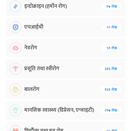
इन्डोक्राइन (हर्मोन रोग)
१७ लेख
एचआईभी
२० लेख
नेत्ररोग
५१ लेख
प्रसूति तथा स्त्रीरोग
३४६ लेख
बालरोग
१३४ लेख
मानसिक स्वास्थ्य (डिप्रेसन, एन्जाइटी)
२१७ लेख
मिर्गौला तथा मुत्र रोग