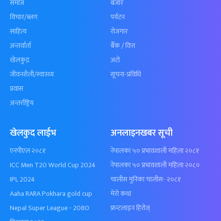
समाज
बजार
विचार/ब्लग
पर्यटन
साहित्य
रोजगार
अन्तर्वार्ता
बैँक / वित्त
खेलकुद़़
अटो
जीवनशैली/स्वास्थ्य
सूचना-प्रविधि
प्रवास
अन्तर्राष्ट्रिय
खेलकुद लाईभ
अनलाइनखबर सूची
एनपीएल २०८१
नेपालका ५० प्रभावशाली महिला २०८१
ICC Men T20 World Cup 2024
नेपालका ५० प्रभावशाली महिला २०८०
IPL 2024
चालीस मुनिका चालीस- २०८१
Aaha RARA Pokhara gold cup
मेरो कथा
Nepal Super League - 2080
फ्रन्टलाइन हिरोज्