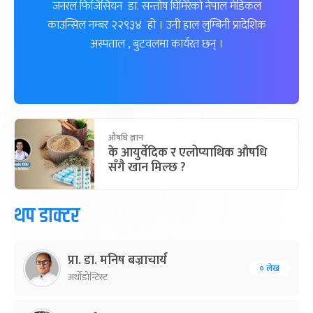
जनरल फिजिसियन डा. सन्तोष घिमिरेको नेपाल मेडिकल
काउन्सिल नम्बर २२९३४ हो । उनी हाल लुम्बिनी प्रादेशिक
अस्पताल , बुटवलमा कार्यरत छन् ।
औषधि ज्ञान
के आयुर्वेदिक र एलोप्याथिक औषधि
सँगै खान मिल्छ ?
थप डाक्टर
प्रा. डा. मनिष बज्राचार्य
० लेख
अर्थोडोन्टिस्ट