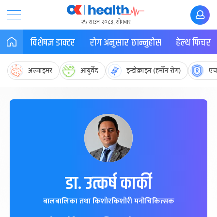
२५ साउन २०८३, सोमबार
विशेषज्ञ डाक्टर
रोग अनुसार छान्नुहोस
हेल्थ फिचर
अल्जाइमर
आयुर्वेद
इन्डोक्राइन (हर्मोन रोग)
एच
डा. उत्कर्ष कार्की
बालबालिका तथा किशोरकिशोरी मनोचिकित्सक