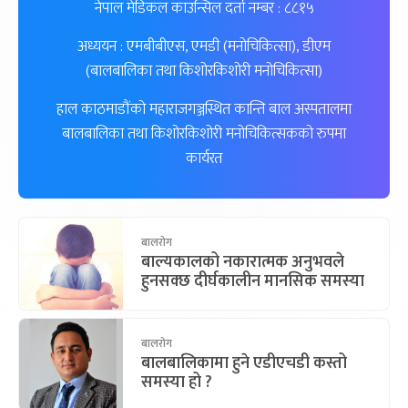
नेपाल मेडिकल काउन्सिल दर्ता नम्बर : ८८१५
अध्ययन : एमबीबीएस, एमडी (मनोचिकित्सा), डीएम
(बालबालिका तथा किशोरकिशोरी मनोचिकित्सा)
हाल काठमाडौंको महाराजगञ्जस्थित कान्ति बाल अस्पतालमा
बालबालिका तथा किशोरकिशोरी मनोचिकित्सकको रुपमा
कार्यरत
बालरोग
बाल्यकालको नकारात्मक अनुभवले
हुनसक्छ दीर्घकालीन मानसिक समस्या
बालरोग
बालबालिकामा हुने एडीएचडी कस्तो
समस्या हो ?