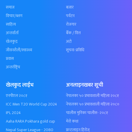
समाज
बजार
विचार/ब्लग
पर्यटन
साहित्य
रोजगार
अन्तर्वार्ता
बैँक / वित्त
खेलकुद़़
अटो
जीवनशैली/स्वास्थ्य
सूचना-प्रविधि
प्रवास
अन्तर्राष्ट्रिय
खेलकुद लाईभ
अनलाइनखबर सूची
एनपीएल २०८१
नेपालका ५० प्रभावशाली महिला २०८१
ICC Men T20 World Cup 2024
नेपालका ५० प्रभावशाली महिला २०८०
IPL 2024
चालीस मुनिका चालीस- २०८१
Aaha RARA Pokhara gold cup
मेरो कथा
Nepal Super League - 2080
फ्रन्टलाइन हिरोज्