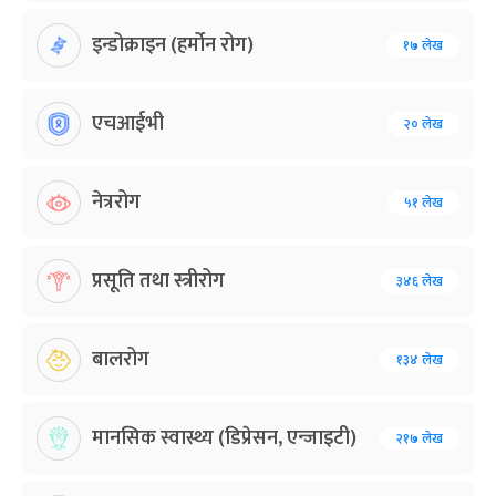
इन्डोक्राइन (हर्मोन रोग)
१७ लेख
एचआईभी
२० लेख
नेत्ररोग
५१ लेख
प्रसूति तथा स्त्रीरोग
३४६ लेख
बालरोग
१३४ लेख
मानसिक स्वास्थ्य (डिप्रेसन, एन्जाइटी)
२१७ लेख