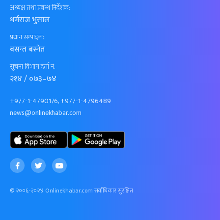
अध्यक्ष तथा प्रबन्ध निर्देशक:
धर्मराज भुसाल
प्रधान सम्पादक:
बसन्त बस्नेत
सूचना विभाग दर्ता नं.
२१४ / ०७३–७४
+977-1-4790176, +977-1-4796489
news@onlinekhabar.com
© २००६-२०२४ Onlinekhabar.com सर्वाधिकार सुरक्षित