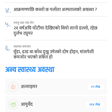
४.
आक्रमणपछि कस्तो छ पलाँता अस्पतालको अवस्था ?
५.
स्नायु तथा नसा रोग
२१ वर्षअघि घाँटीमा देखिएको थियो सानो डल्लो, रहेछ
दुर्लभ ट्युमर
६.
स्वास्थ्य समाचार
घुँडा, ढाड वा काँध दुख्नु उमेरको दोष होइन, मांसपेशी
कमजोर भएको संकेत हो
अन्य स्वास्थ्य अवस्था
अल्जाइमर
१५ लेख
आयुर्वेद
११४ लेख