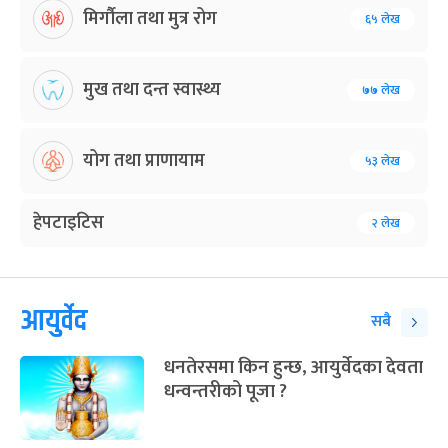
मिर्गौला तथा मुत्र रोग
६५ लेख
मुख तथा दन्त स्वास्थ्य
७७ लेख
योग तथा प्राणायाम
५३ लेख
हेपटाइटिस
२ लेख
आयुर्वेद
सबै
धनतेरसमा किन हुन्छ, आयुर्वेदका देवता
धन्वन्तरीको पूजा ?