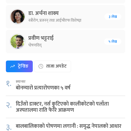
डा. अर्चना शाक्य
३ लेख
स्त्रीरोग, प्रजनन् तथा आईभीएफ विशेषज्ञ
प्रवीण भट्टराई
५ लेख
पोषणविद्
ट्रेन्डिङ
ताजा अपडेट
१.
क्यान्सर
बोनम्यारो प्रत्यारोपणका ५ वर्ष
२.
दिउँसो डाक्टर, नर्स कुटिएको कालीकोटको पलाँता
अस्पतालमा राति फेरि आक्रमण
३.
बालबालिकाको पोषणमा लगानी : समृद्ध नेपालको आधार