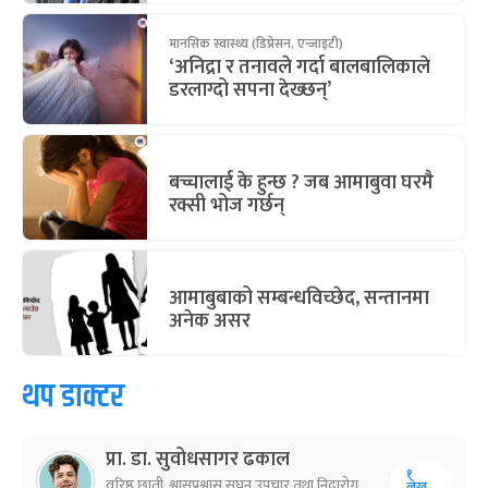
मानसिक स्वास्थ्य (डिप्रेसन, एन्जाइटी)
‘अनिद्रा र तनावले गर्दा बालबालिकाले
डरलाग्दो सपना देख्छन्’
बच्चालाई के हुन्छ ? जब आमाबुवा घरमै
रक्सी भोज गर्छन्
आमाबुबाको सम्बन्धविच्छेद, सन्तानमा
अनेक असर
थप डाक्टर
प्रा. डा. सुवोधसागर ढकाल
१
वरिष्ठ छाती, श्वासप्रश्वास सघन उपचार तथा निद्रारोग
लेख