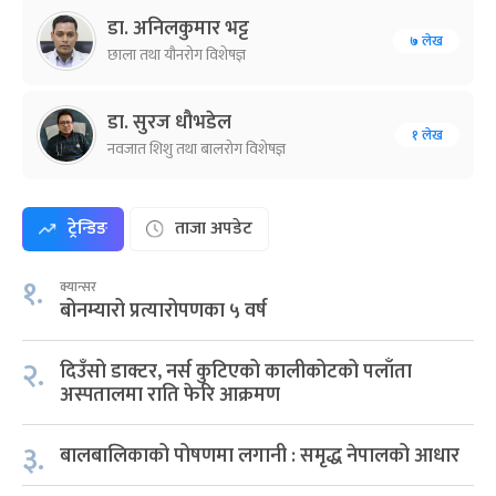
डा. अनिलकुमार भट्ट
७ लेख
छाला तथा यौनरोग विशेषज्ञ
डा. सुरज धौभडेल
१ लेख
नवजात शिशु तथा बालरोग विशेषज्ञ
ट्रेन्डिङ
ताजा अपडेट
१.
क्यान्सर
बोनम्यारो प्रत्यारोपणका ५ वर्ष
२.
दिउँसो डाक्टर, नर्स कुटिएको कालीकोटको पलाँता
अस्पतालमा राति फेरि आक्रमण
३.
बालबालिकाको पोषणमा लगानी : समृद्ध नेपालको आधार