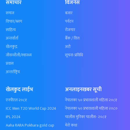
समाचार
विजनेस
समाज
बजार
विचार/ब्लग
पर्यटन
साहित्य
रोजगार
अन्तर्वार्ता
बैँक / वित्त
खेलकुद़़
अटो
जीवनशैली/स्वास्थ्य
सूचना-प्रविधि
प्रवास
अन्तर्राष्ट्रिय
खेलकुद लाईभ
अनलाइनखबर सूची
एनपीएल २०८१
नेपालका ५० प्रभावशाली महिला २०८१
ICC Men T20 World Cup 2024
नेपालका ५० प्रभावशाली महिला २०८०
IPL 2024
चालीस मुनिका चालीस- २०८१
Aaha RARA Pokhara gold cup
मेरो कथा