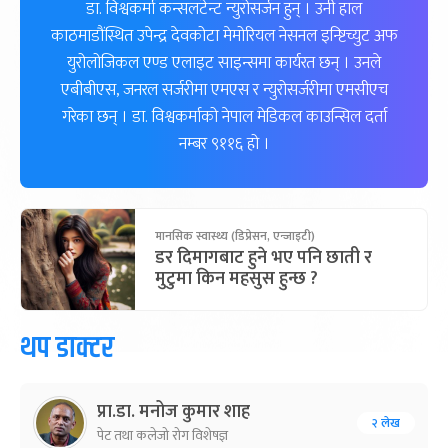
डा. विश्वकर्मा कन्सलटेन्ट न्युरोसर्जन हुन् । उनी हाल
काठमाडौंस्थित उपेन्द्र देवकोटा मेमोरियल नेसनल इन्ष्टिच्युट अफ
युरोलोजिकल एण्ड एलाइट साइन्समा कार्यरत छन् । उनले
एबीबीएस, जनरल सर्जरीमा एमएस र न्युरोसर्जरीमा एमसीएच
गरेका छन् । डा. विश्वकर्माको नेपाल मेडिकल काउन्सिल दर्ता
नम्बर ९११६ हो ।
मानसिक स्वास्थ्य (डिप्रेसन, एन्जाइटी)
डर दिमागबाट हुने भए पनि छाती र
मुटुमा किन महसुस हुन्छ ?
थप डाक्टर
प्रा.डा. मनोज कुमार शाह
२ लेख
पेट तथा कलेजो रोग विशेषज्ञ