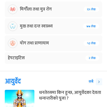
मिर्गौला तथा मुत्र रोग
६५ लेख
मुख तथा दन्त स्वास्थ्य
७७ लेख
योग तथा प्राणायाम
५३ लेख
हेपटाइटिस
२ लेख
आयुर्वेद
सबै
धनतेरसमा किन हुन्छ, आयुर्वेदका देवता
धन्वन्तरीको पूजा ?