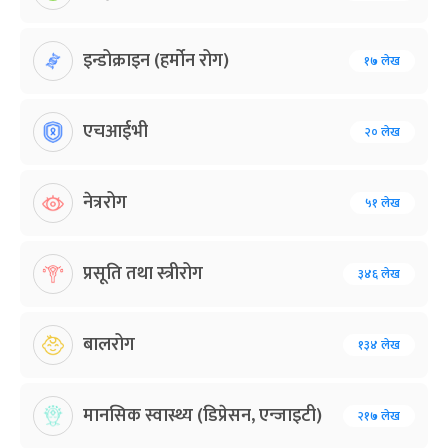
इन्डोक्राइन (हर्मोन रोग)
१७ लेख
एचआईभी
२० लेख
नेत्ररोग
५१ लेख
प्रसूति तथा स्त्रीरोग
३४६ लेख
बालरोग
१३४ लेख
मानसिक स्वास्थ्य (डिप्रेसन, एन्जाइटी)
२१७ लेख