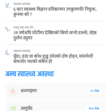
४.
स्वास्थ्य समाचार
६ वटा स्वास्थ्य विज्ञान प्रतिष्ठानमा उपकुलपति नियुक्त,
कुनमा को ?
५.
स्नायु तथा नसा रोग
२१ वर्षअघि घाँटीमा देखिएको थियो सानो डल्लो, रहेछ
दुर्लभ ट्युमर
६.
स्वास्थ्य समाचार
घुँडा, ढाड वा काँध दुख्नु उमेरको दोष होइन, मांसपेशी
कमजोर भएको संकेत हो
अन्य स्वास्थ्य अवस्था
अल्जाइमर
१५ लेख
आयुर्वेद
११४ लेख