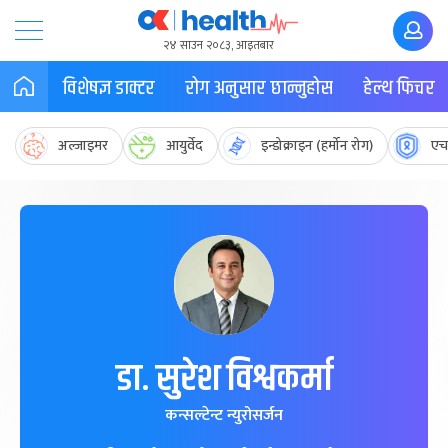
२४ साउन २०८३, आइतबार
विशेषज्ञ डाक्टर
रोग अनुसार छान्नुहोस
हेल्थ फिचर
अल्जाइमर
आयुर्वेद
इन्डोक्राइन (हर्मोन रोग)
एच
डा. सुरेश विश्वकर्मा
कन्सल्टेन्ट न्युरोसर्जन