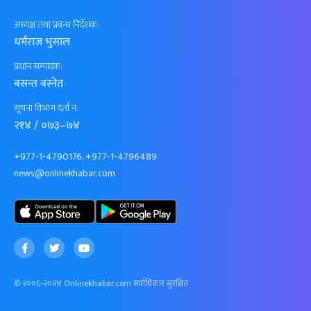
अध्यक्ष तथा प्रबन्ध निर्देशक:
धर्मराज भुसाल
प्रधान सम्पादक:
बसन्त बस्नेत
सूचना विभाग दर्ता नं.
२१४ / ०७३–७४
+977-1-4790176, +977-1-4796489
news@onlinekhabar.com
© २००६-२०२४ Onlinekhabar.com सर्वाधिकार सुरक्षित