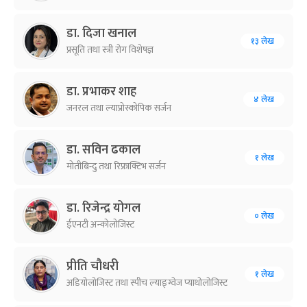
डा. दिजा खनाल
१३ लेख
प्रसूति तथा स्त्री रोग विशेषज्ञ
डा. प्रभाकर शाह
४ लेख
जनरल तथा ल्याप्रोस्कोपिक सर्जन
डा. सविन ढकाल
१ लेख
मोतीबिन्दु तथा रिफ्राक्टिभ सर्जन
डा. रिजेन्द्र योगल
० लेख
ईएनटी अन्कोलोजिस्ट
प्रीति चौधरी
१ लेख
अडियोलोजिस्ट तथा स्पीच ल्याङ्ग्वेज प्याथोलोजिस्ट