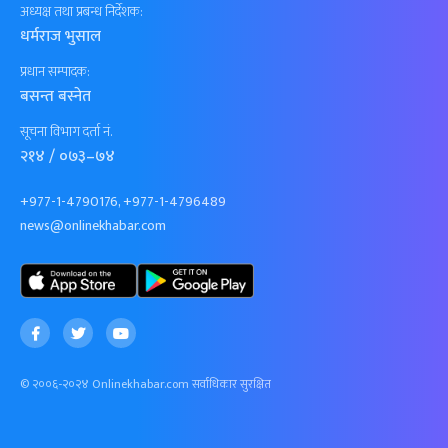
अध्यक्ष तथा प्रबन्ध निर्देशक:
धर्मराज भुसाल
प्रधान सम्पादक:
बसन्त बस्नेत
सूचना विभाग दर्ता नं.
२१४ / ०७३–७४
+977-1-4790176, +977-1-4796489
news@onlinekhabar.com
© २००६-२०२४ Onlinekhabar.com सर्वाधिकार सुरक्षित