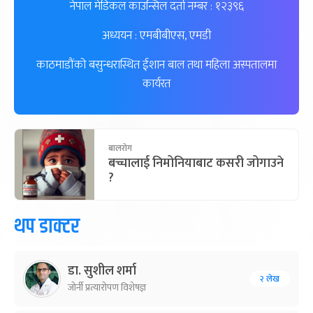
नेपाल मेडिकल काउन्सिल दर्ता नम्बर : १२३९६
अध्ययन : एमबीबीएस, एमडी
काठमाडौंको बसुन्धरास्थित ईशान बाल तथा महिला अस्पतालमा
कार्यरत
बालरोग
बच्चालाई निमोनियाबाट कसरी जोगाउने
?
थप डाक्टर
डा. सुशील शर्मा
२ लेख
जोर्नी प्रत्यारोपण विशेषज्ञ