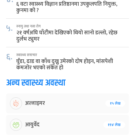
६ वटा स्वास्थ्य विज्ञान प्रतिष्ठानमा उपकुलपति नियुक्त,
कुनमा को ?
५.
स्नायु तथा नसा रोग
२१ वर्षअघि घाँटीमा देखिएको थियो सानो डल्लो, रहेछ
दुर्लभ ट्युमर
६.
स्वास्थ्य समाचार
घुँडा, ढाड वा काँध दुख्नु उमेरको दोष होइन, मांसपेशी
कमजोर भएको संकेत हो
अन्य स्वास्थ्य अवस्था
अल्जाइमर
१५ लेख
आयुर्वेद
११४ लेख