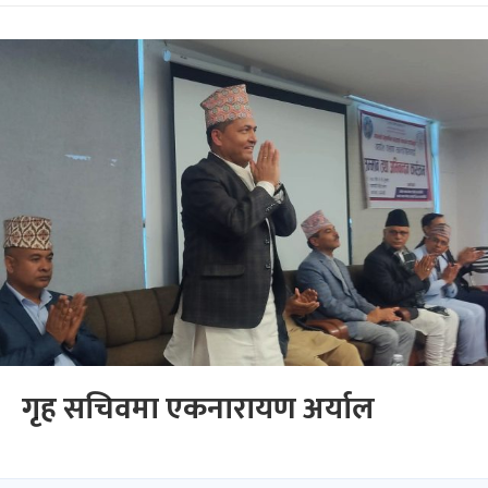
गृह सचिवमा एकनारायण अर्याल