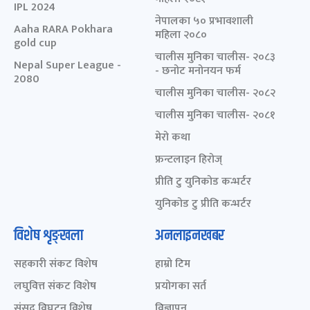
IPL 2024
नेपालका ५० प्रभावशाली
Aaha RARA Pokhara
महिला २०८०
gold cup
चालीस मुनिका चालीस- २०८३
Nepal Super League -
- छनोट मनोनयन फर्म
2080
चालीस मुनिका चालीस- २०८२
चालीस मुनिका चालीस- २०८१
मेरो कथा
फ्रन्टलाइन हिरोज्
प्रीति टु युनिकोड कन्भर्टर
युनिकोड टु प्रीति कन्भर्टर
विशेष शृङ्खला
अनलाइनखबर
सहकारी संकट विशेष
हाम्रो टिम
लघुवित्त संकट विशेष
प्रयोगका सर्त
संसद् विघटन विशेष
विज्ञापन