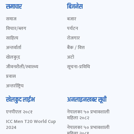
समाचार
बिजनेस
समाज
बजार
विचार/ब्लग
पर्यटन
साहित्य
रोजगार
अन्तर्वार्ता
बैंक / वित्त
खेलकुद़़
अटो
जीवनशैली/स्वास्थ्य
सूचना-प्रविधि
प्रवास
अन्तर्राष्ट्रिय
खेलकुद लाईभ
अनलाइनखबर सूची
एनपीएल २०८१
नेपालका ५० प्रभावशाली
महिला २०८२
ICC Men T20 World Cup
2024
नेपालका ५० प्रभावशाली
महिला २०८१