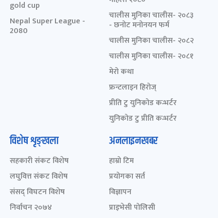
gold cup
चालीस मुनिका चालीस- २०८३
Nepal Super League -
- छनोट मनोनयन फर्म
2080
चालीस मुनिका चालीस- २०८२
चालीस मुनिका चालीस- २०८१
मेरो कथा
फ्रन्टलाइन हिरोज्
प्रीति टु युनिकोड कन्भर्टर
युनिकोड टु प्रीति कन्भर्टर
विशेष शृङ्खला
अनलाइनखबर
सहकारी संकट विशेष
हाम्रो टिम
लघुवित्त संकट विशेष
प्रयोगका सर्त
संसद् विघटन विशेष
विज्ञापन
निर्वाचन २०७४
प्राइभेसी पोलिसी