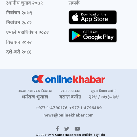
स्थानीय चुनाव २०७९
सम्पर्क
निर्वाचन २०७९
निर्वाचन २०८२
एमाले महाधिवेशन २०८२
विश्वकप २०२२
दशैं-बसैं २०८१
अध्यक्ष तथा प्रबन्ध निर्देशक:
प्रधान सम्पादक:
सूचना विभाग दर्ता नं.
धर्मराज भुसाल
बसन्त बस्नेत
२१४ / ०७३–७४
+977-1-4790176, +977-1-4796489
news@onlinekhabar.com
© २००६-२०२६ Onlinekhabar.com सर्वाधिकार सुरक्षित