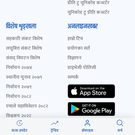
प्रीति टु युनिकोड कन्भर्टर
युनिकोड टु प्रीति कन्भर्टर
विशेष शृङ्खला
अनलाइनखबर
सहकारी संकट विशेष
हाम्रो टिम
लघुवित्त संकट विशेष
प्रयोगका सर्त
संसद् विघटन विशेष
विज्ञापन
निर्वाचन २०७४
प्राइभेसी पोलिसी
स्थानीय चुनाव २०७९
सम्पर्क
निर्वाचन २०७९
निर्वाचन २०८२
एमाले महाधिवेशन २०८२
विश्वकप २०२२
दशैं-बसैं २०८१
ताजा अपडेट
ट्रेन्डिङ
प्रोफाइल
सर्च