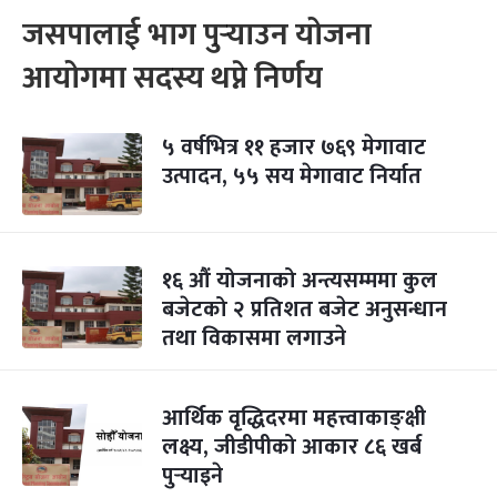
जसपालाई भाग पुर्‍याउन योजना
आयोगमा सदस्य थप्ने निर्णय
५ वर्षभित्र ११ हजार ७६९ मेगावाट
उत्पादन, ५५ सय मेगावाट निर्यात
१६ औं योजनाको अन्त्यसम्ममा कुल
बजेटको २ प्रतिशत बजेट अनुसन्धान
तथा विकासमा लगाउने
आर्थिक वृद्धिदरमा महत्त्वाकाङ्‍क्षी
लक्ष्य, जीडीपीको आकार ८६ खर्ब
पुर्‍याइने