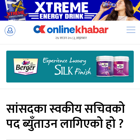
Skip
to
२४ साउन २०८३, आइतबार
content
सांसदका स्वकीय सचिवको
पद ब्युँताउन लागिएको हो ?