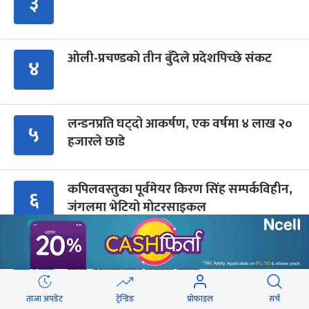
३
ओली-प्रचण्डको तीन बुँदेले प्रदेशपिच्छे संकट
४
लन्डनप्रति घट्दो आकर्षण, एक वर्षमा ४ लाख २०
५
हजारले छाडे
कपिलवस्तुका पूर्वमेयर किरण सिंह सम्पर्कविहीन,
६
जंगलमा भेटियो मोटरसाइकल
रास्वपा सांसद ढकाल भन्छन्- सिंहदरबारको नाम
७
फेरौं, अनामनगर दरबार राखौं
ताजा अपडेट
ट्रेन्डिङ
प्रोफाइल
सर्च