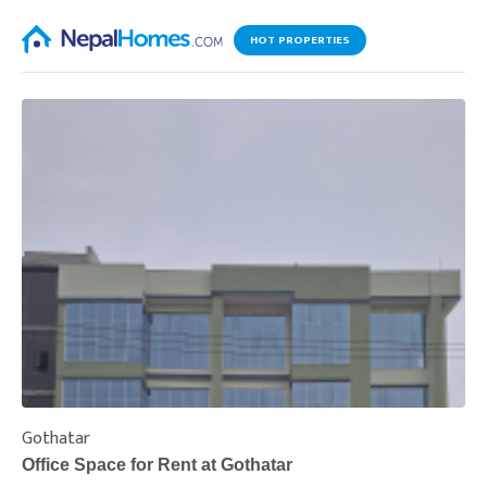
HOT PROPERTIES
Gothatar
S
Office Space for Rent at Gothatar
H