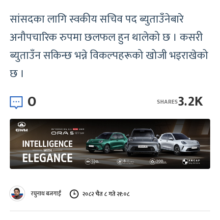
सांसदका लागि स्वकीय सचिव पद ब्युताउँनेबारे
अनौपचारिक रुपमा छलफल हुन थालेको छ । कसरी
ब्युताउँन सकिन्छ भन्ने विकल्पहरूको खोजी भइराखेको
छ ।
0
3.2K
SHARES
रघुनाथ बजगाईं
२०८२ चैत ८ गते २१:०८