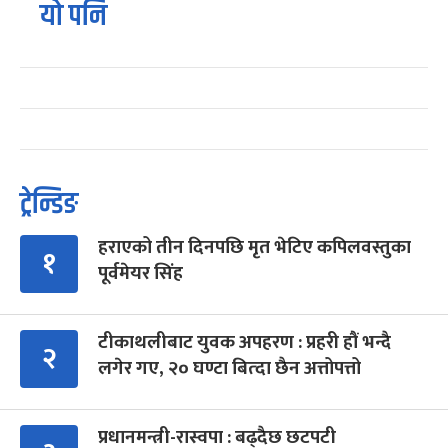
यो पनि
ट्रेन्डिङ
हराएको तीन दिनपछि मृत भेटिए कपिलवस्तुका
१
पूर्वमेयर सिंह
टीकाथलीबाट युवक अपहरण : प्रहरी हौं भन्दै
२
लगेर गए, २० घण्टा बित्दा छैन अत्तोपत्तो
प्रधानमन्त्री-रास्वपा : बढ्दैछ छटपटी