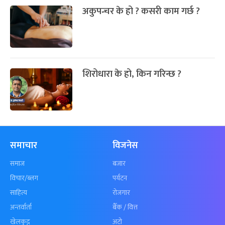
अकुपन्चर के हो ? कसरी काम गर्छ ?
शिरोधारा के हो, किन गरिन्छ ?
समाचार
विजनेस
समाज
बजार
विचार/ब्लग
पर्यटन
साहित्य
रोजगार
अन्तर्वार्ता
बैँक / वित्त
खेलकुद़़
अटो