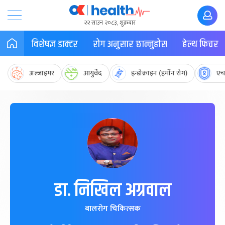
२२ साउन २०८३, शुक्रबार
विशेषज्ञ डाक्टर
रोग अनुसार छान्नुहोस
हेल्थ फिचर
अल्जाइमर
आयुर्वेद
इन्डोक्राइन (हर्मोन रोग)
एच
डा. निखिल अग्रवाल
बालरोग चिकित्सक