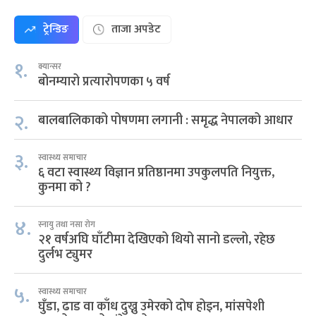
ट्रेन्डिङ
ताजा अपडेट
१.
क्यान्सर
बोनम्यारो प्रत्यारोपणका ५ वर्ष
२.
बालबालिकाको पोषणमा लगानी : समृद्ध नेपालको आधार
३.
स्वास्थ्य समाचार
६ वटा स्वास्थ्य विज्ञान प्रतिष्ठानमा उपकुलपति नियुक्त,
कुनमा को ?
४.
स्नायु तथा नसा रोग
२१ वर्षअघि घाँटीमा देखिएको थियो सानो डल्लो, रहेछ
दुर्लभ ट्युमर
५.
स्वास्थ्य समाचार
घुँडा, ढाड वा काँध दुख्नु उमेरको दोष होइन, मांसपेशी