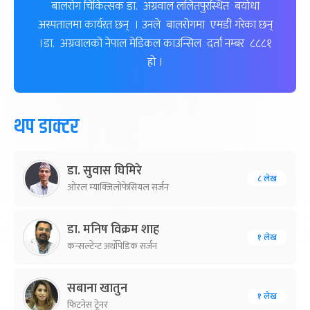
बालरोग चिकित्सक डा. अग्रवाल ललितपुरस्थित बयोधा
अस्पतालमा कार्यरत छन् । उनले बालरोगमा एमडी गरेका छन्
।डा. अग्रवालको नेपाल मेडिकल काउन्सिल दर्ता नम्बर ८८८१
हो ।
थप डाक्टर
डा. सुवास घिमिरे
८ लेख
ओरल म्याक्जिलोफेसियल सर्जन
डा. मनिष विक्रम शाह
१ लेख
कन्सल्टेन्ट अर्थोपेडिक सर्जन
सबाना खातुन
१ लेख
फिटनेस ट्रेनर