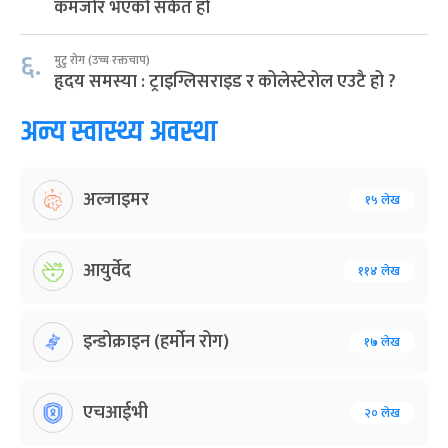
कमजोर भएको संकेत हो
६.
मुटु रोग (उच्च रक्तचाप)
हृदय समस्या : ट्राइग्लिसराइड र कोलेस्टेरोल एउटै हो ?
अन्य स्वास्थ्य अवस्था
अल्जाइमर
१५ लेख
आयुर्वेद
११४ लेख
इन्डोक्राइन (हर्मोन रोग)
१७ लेख
एचआईभी
२० लेख