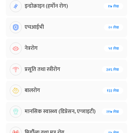
इन्डोक्राइन (हर्मोन रोग)
१७ लेख
एचआईभी
२० लेख
नेत्ररोग
५१ लेख
प्रसूति तथा स्त्रीरोग
३४६ लेख
बालरोग
१३३ लेख
मानसिक स्वास्थ्य (डिप्रेसन, एन्जाइटी)
२१७ लेख
मिर्गौला तथा मुत्र रोग
६५ लेख