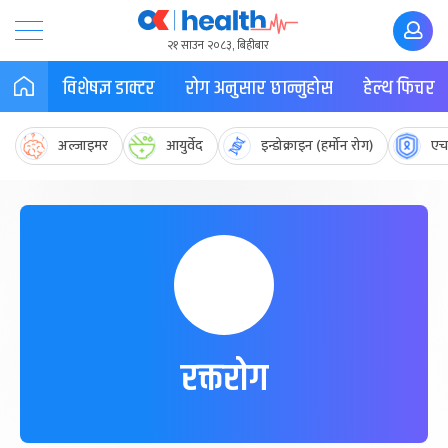
२१ साउन २०८३, बिहीबार
विशेषज्ञ डाक्टर
रोग अनुसार छान्नुहोस
हेल्थ फिचर
अल्जाइमर
आयुर्वेद
इन्डोक्राइन (हर्मोन रोग)
एच
रक्तरोग