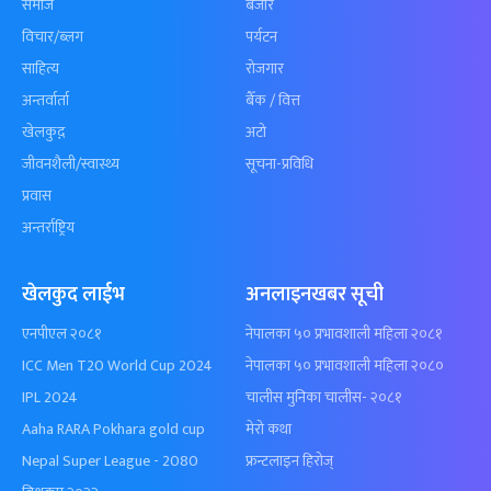
समाज
बजार
विचार/ब्लग
पर्यटन
साहित्य
रोजगार
अन्तर्वार्ता
बैँक / वित्त
खेलकुद़़
अटो
जीवनशैली/स्वास्थ्य
सूचना-प्रविधि
प्रवास
अन्तर्राष्ट्रिय
खेलकुद लाईभ
अनलाइनखबर सूची
एनपीएल २०८१
नेपालका ५० प्रभावशाली महिला २०८१
ICC Men T20 World Cup 2024
नेपालका ५० प्रभावशाली महिला २०८०
IPL 2024
चालीस मुनिका चालीस- २०८१
Aaha RARA Pokhara gold cup
मेरो कथा
Nepal Super League - 2080
फ्रन्टलाइन हिरोज्