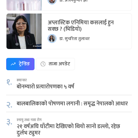
डा. अजयकुमार झा
अप्लास्टिक एनिमिया कसलाई हुन
सक्छ ? (भिडियो)
डा. सुचरिता तुलाधर
ट्रेन्डिङ
ताजा अपडेट
१.
क्यान्सर
बोनम्यारो प्रत्यारोपणका ५ वर्ष
२.
बालबालिकाको पोषणमा लगानी : समृद्ध नेपालको आधार
३.
स्नायु तथा नसा रोग
२१ वर्षअघि घाँटीमा देखिएको थियो सानो डल्लो, रहेछ
दुर्लभ ट्युमर