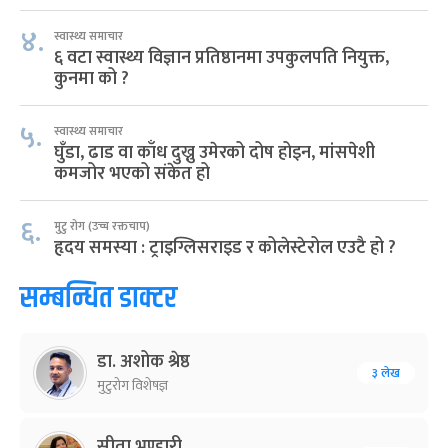
४.
स्वास्थ्य समाचार
६ वटा स्वास्थ्य विज्ञान प्रतिष्ठानमा उपकुलपति नियुक्त,
कुनमा को ?
५.
स्वास्थ्य समाचार
घुँडा, ढाड वा काँध दुख्नु उमेरको दोष होइन, मांसपेशी
कमजोर भएको संकेत हो
६.
मुटु रोग (उच्च रक्तचाप)
हृदय समस्या : ट्राइग्लिसराइड र कोलेस्टेरोल एउटै हो ?
सम्बन्धित डाक्टर
डा. अशोक श्रेष्ठ
३ लेख
मुटुरोग विशेषज्ञ
सीता भण्डारी