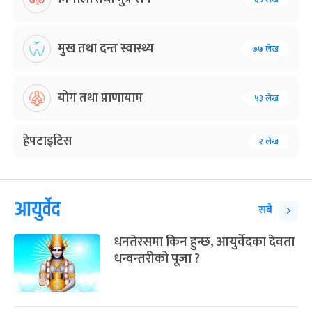
मुख तथा दन्त स्वास्थ्य
७७ लेख
योग तथा प्राणायाम
५३ लेख
हेपटाइटिस
२ लेख
आयुर्वेद
सबै
धनतेरसमा किन हुन्छ, आयुर्वेदका देवता
धन्वन्तरीको पूजा ?