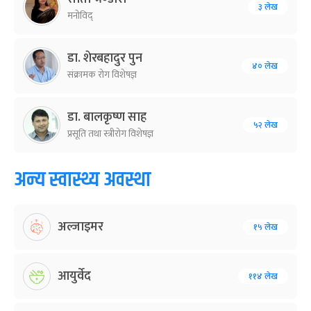
३ लेख
मनोविद्
डा. शेरबहादुर पुन
४० लेख
संक्रामक रोग विशेषज्ञ
डा. बालकृष्ण साह
५२ लेख
प्रसूति तथा स्त्रीरोग विशेषज्ञ
अन्य स्वास्थ्य अवस्था
अल्जाइमर
१५ लेख
आयुर्वेद
११४ लेख