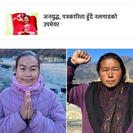
जनयुद्ध, पत्रकारिता हुँदै नलगाडको
उपमेयर