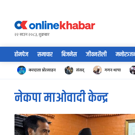
Skip
to
content
२२ साउन २०८३, शुक्रबार
होमपेज
समाचार
बिजनेस
जीवनशैली
मनोरञ्ज
करदाता प्रोत्साहन
संसद्
गगन थापा
नेकपा माओवादी केन्द्र