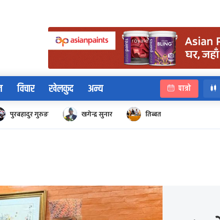
न
विचार
खेलकुद
अन्य
पात्रो
पुरबहादुर गुरुङ
खगेन्द्र सुनार
तिब्बत