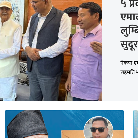
५ प्
एमा
लुम्
सुदू
नेकपा एमा
सहमति 