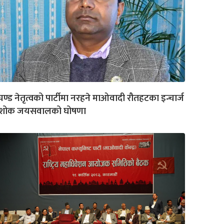
रचण्ड नेतृत्वको पार्टीमा नरहने माओवादी रौतहटका इन्चार्ज
शोक जयसवालको घोषणा