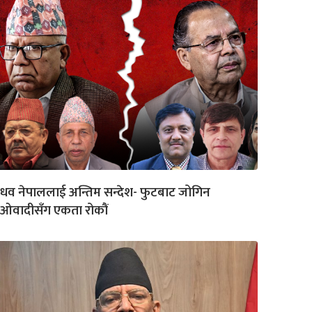
धव नेपाललाई अन्तिम सन्देश- फुटबाट जोगिन
ाओवादीसँग एकता रोकौं