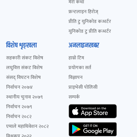
मेरो कथा
फ्रन्टलाइन हिरोज्
प्रीति टु युनिकोड कन्भर्टर
युनिकोड टु प्रीति कन्भर्टर
विशेष शृङ्खला
अनलाइनखबर
सहकारी संकट विशेष
हाम्रो टिम
लघुवित्त संकट विशेष
प्रयोगका सर्त
संसद् विघटन विशेष
विज्ञापन
निर्वाचन २०७४
प्राइभेसी पोलिसी
स्थानीय चुनाव २०७९
सम्पर्क
निर्वाचन २०७९
निर्वाचन २०८२
एमाले महाधिवेशन २०८२
विश्वकप २०२२