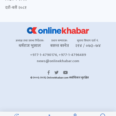
दशैं-बसैं २०८१
अध्यक्ष तथा प्रबन्ध निर्देशक:
प्रधान सम्पादक:
सूचना विभाग दर्ता नं.
धर्मराज भुसाल
बसन्त बस्नेत
२१४ / ०७३–७४
+977-1-4790176, +977-1-4796489
news@onlinekhabar.com
© २००६-२०२६ Onlinekhabar.com सर्वाधिकार सुरक्षित