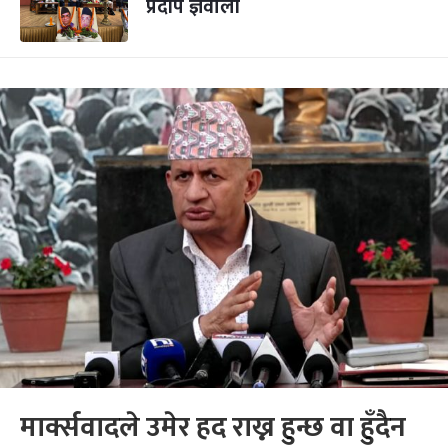
प्रदीप ज्ञवाली
मार्क्सवादले उमेर हद राख्न हुन्छ वा हुँदैन