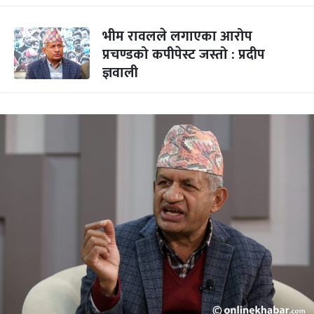
भीम रावलले लगाएका आरोप
प्रचण्डको कपीपेस्ट जस्तो : प्रदीप
ज्ञवाली