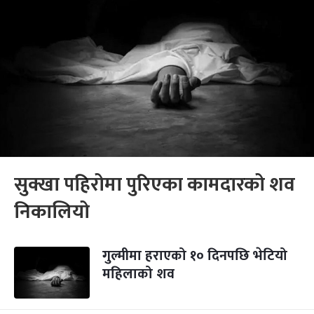
सुक्खा पहिरोमा पुरिएका कामदारको शव
निकालियो
गुल्मीमा हराएको १० दिनपछि भेटियो
महिलाको शव