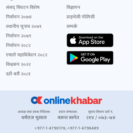
संसद् विघटन विशेष
विज्ञापन
निर्वाचन २०७४
प्राइभेसी पोलिसी
स्थानीय चुनाव २०७९
सम्पर्क
निर्वाचन २०७९
निर्वाचन २०८२
एमाले महाधिवेशन २०८२
विश्वकप २०२२
दशैं-बसैं २०८१
अध्यक्ष तथा प्रबन्ध निर्देशक:
प्रधान सम्पादक:
सूचना विभाग दर्ता नं.
धर्मराज भुसाल
बसन्त बस्नेत
२१४ / ०७३–७४
+977-1-4790176, +977-1-4796489