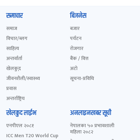
समाचार
बिजनेस
समाज
बजार
विचार/ब्लग
पर्यटन
साहित्य
रोजगार
अन्तर्वार्ता
बैंक / वित्त
खेलकुद़़
अटो
जीवनशैली/स्वास्थ्य
सूचना-प्रविधि
प्रवास
अन्तर्राष्ट्रिय
खेलकुद लाईभ
अनलाइनखबर सूची
एनपीएल २०८१
नेपालका ५० प्रभावशाली
महिला २०८२
ICC Men T20 World Cup