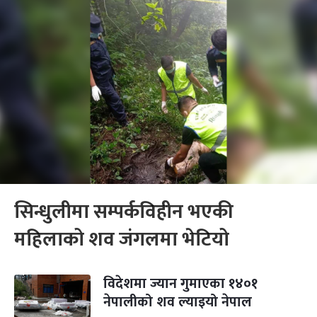
सिन्धुलीमा सम्पर्कविहीन भएकी
महिलाको शव ‌जंगलमा भेटियो
विदेशमा ज्यान गुमाएका १४०१
नेपालीको शव ल्याइयो नेपाल