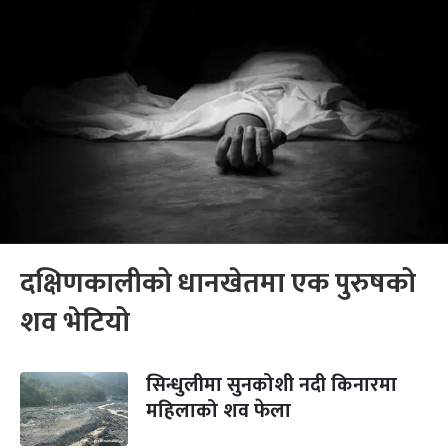
दक्षिणकालीको धानखेतमा एक पुरुषको
शव भेटियो
सिन्धुलीमा सुनकोशी नदी किनारमा
महिलाको शव फेला