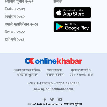
स्थानीय चुनाव २०७९
सम्पर्क
निर्वाचन २०७९
निर्वाचन २०८२
एमाले महाधिवेशन २०८२
विश्वकप २०२२
दशैं-बसैं २०८१
अध्यक्ष तथा प्रबन्ध निर्देशक:
प्रधान सम्पादक:
सूचना विभाग दर्ता नं.
धर्मराज भुसाल
बसन्त बस्नेत
२१४ / ०७३–७४
+977-1-4790176, +977-1-4796489
news@onlinekhabar.com
© २००६-२०२६ Onlinekhabar.com सर्वाधिकार सुरक्षित