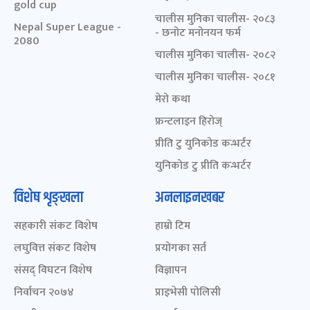
gold cup
चालीस मुनिका चालीस- २०८३
Nepal Super League -
- छनोट मनोनयन फर्म
2080
चालीस मुनिका चालीस- २०८२
चालीस मुनिका चालीस- २०८१
मेरो कथा
फ्रन्टलाइन हिरोज्
प्रीति टु युनिकोड कन्भर्टर
युनिकोड टु प्रीति कन्भर्टर
विशेष शृङ्खला
अनलाइनखबर
सहकारी संकट विशेष
हाम्रो टिम
लघुवित्त संकट विशेष
प्रयोगका सर्त
संसद् विघटन विशेष
विज्ञापन
निर्वाचन २०७४
प्राइभेसी पोलिसी