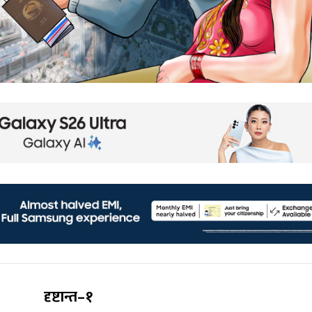
दृष्टान्त–
१