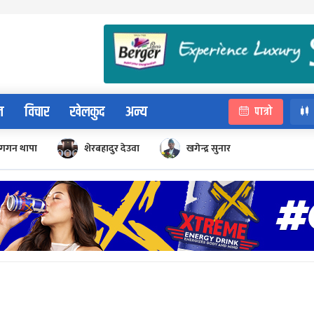
न
विचार
खेलकुद
अन्य
पात्रो
गगन थापा
शेरबहादुर देउवा
खगेन्द्र सुनार