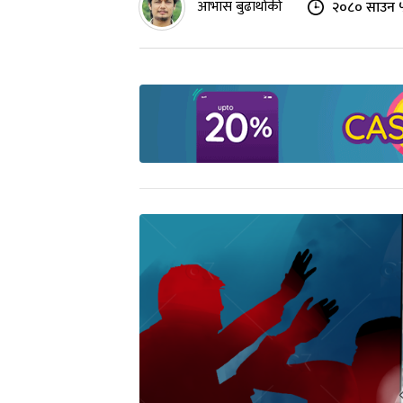
आभास बुढाथोकी
२०८० साउन ५