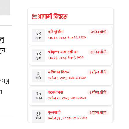
आगामी बिदाहरु
जनै पूर्णिमा
२१ दिन बाँकी
१२
-
लु
भाद्र १२, २०८३
Aug 28, 2026
शुक्र
ड्न
श्रीकृष्ण जन्माष्टमी व्रत
२८ दिन बाँकी
१९
-
भाद्र १९, २०८३
Sep 4, 2026
शुक्र
संविधान दिवस
१ महिना बाँकी
३
-
असोज ३, २०८३
Sep 19, 2026
शनि
गञ्ज
टा
घटस्थापना
२ महिना बाँकी
२५
-
असोज २५, २०८३
Oct 11, 2026
आइत
फूलपाती
२ महिना बाँकी
३१
-
असोज ३१ , २०८३
Oct 17, 2026
शनि