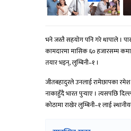
भने जस्तै सहयोग पनि गरे थापाले । पासपो
कामदारमा मासिक ६० हजारसम्म कमाइ ह
तयार भइन्, लुम्बिनी–१ ।
जीतबहादुरले उनलाई रामेछापका रमेश पाण
नाकाहुँदै भारत पुर्‍याए । त्यसपछि दिल
कोठामा राखेर लुम्बिनी–१ लाई स्थानी