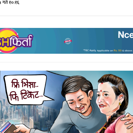
 गते १०:१६