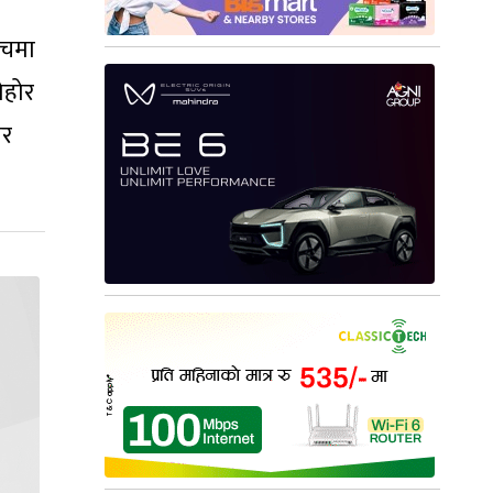
ोचमा
ोहोर
ेर