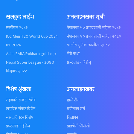
खेलकुद लाईभ
अनलाइनखबर सूची
एनपीएल २०८१
नेपालका ५० प्रभावशाली महिला २०८१
ICC Men T20 World Cup 2024
नेपालका ५० प्रभावशाली महिला २०८०
IPL 2024
चालीस मुनिका चालीस- २०८१
Aaha RARA Pokhara gold cup
मेरो कथा
Nepal Super League - 2080
फ्रन्टलाइन हिरोज्
विश्वकप २०२२
विशेष श्रृंखला
अनलाइनखबर
सहकारी संकट विशेष
हाम्रो टीम
लगुबित्त संकट विशेष
प्रयोगका सर्त
संसद विघटन विशेष
विज्ञापन
फ्रन्टलाइन हिरोज्
प्राइभेसी पोलिसी