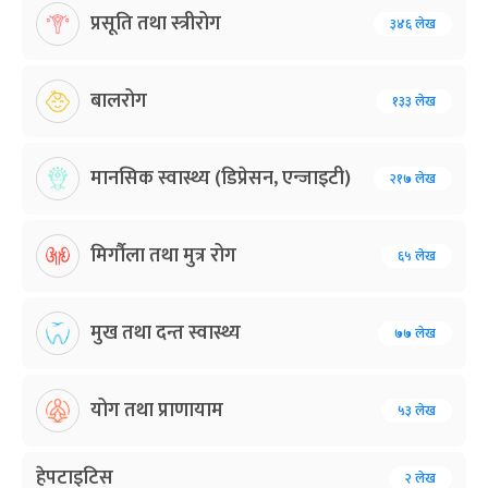
प्रसूति तथा स्त्रीरोग
३४६ लेख
बालरोग
१३३ लेख
मानसिक स्वास्थ्य (डिप्रेसन, एन्जाइटी)
२१७ लेख
मिर्गौला तथा मुत्र रोग
६५ लेख
मुख तथा दन्त स्वास्थ्य
७७ लेख
योग तथा प्राणायाम
५३ लेख
हेपटाइटिस
२ लेख