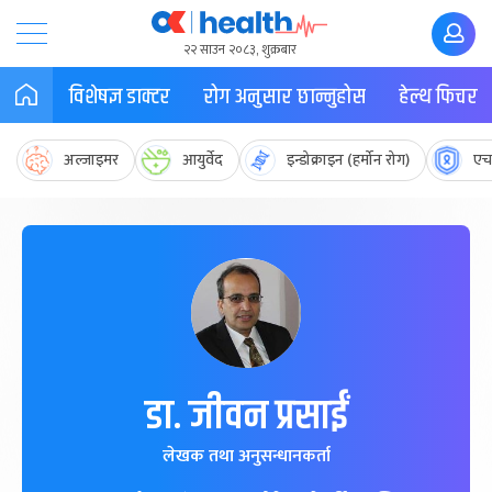
२२ साउन २०८३, शुक्रबार
विशेषज्ञ डाक्टर
रोग अनुसार छान्नुहोस
हेल्थ फिचर
अल्जाइमर
आयुर्वेद
इन्डोक्राइन (हर्मोन रोग)
एच
डा. जीवन प्रसाईं
लेखक तथा अनुसन्धानकर्ता