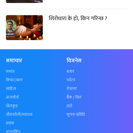
शिरोधारा के हो, किन गरिन्छ ?
समाचार
विजनेस
समाज
बजार
विचार/ब्लग
पर्यटन
साहित्य
रोजगार
अन्तर्वार्ता
बैँक / वित्त
खेलकुद़़
अटो
जीवनशैली/स्वास्थ्य
सूचना-प्रविधि
प्रवास
अन्तर्राष्ट्रिय