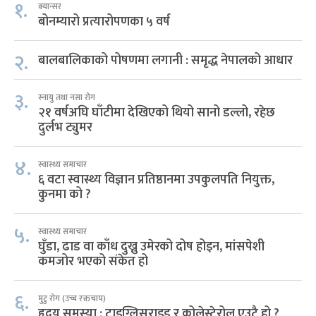
१.
क्यान्सर
बोनम्यारो प्रत्यारोपणका ५ वर्ष
२.
बालबालिकाको पोषणमा लगानी : समृद्ध नेपालको आधार
३.
स्नायु तथा नसा रोग
२१ वर्षअघि घाँटीमा देखिएको थियो सानो डल्लो, रहेछ
दुर्लभ ट्युमर
४.
स्वास्थ्य समाचार
६ वटा स्वास्थ्य विज्ञान प्रतिष्ठानमा उपकुलपति नियुक्त,
कुनमा को ?
५.
स्वास्थ्य समाचार
घुँडा, ढाड वा काँध दुख्नु उमेरको दोष होइन, मांसपेशी
कमजोर भएको संकेत हो
६.
मुटु रोग (उच्च रक्तचाप)
हृदय समस्या : ट्राइग्लिसराइड र कोलेस्टेरोल एउटै हो ?