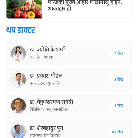
मान्छेको मुख्य आहार माछामासु होइन,
शाकाहार हो
थप डाक्टर
डा. ज्योति के शर्मा
० लेख
बालरोग विशेषज्ञ
डा. प्रकाश पौडेल
१ लेख
कन्सल्टेन्ट न्युरोसर्जन
डा. वैकुण्ठरमण सुवेदी
१ लेख
क्लिनिकल साइकोलोजिस्ट
डा. शेरबहादुर पुन
४० लेख
संक्रामक रोग विशेषज्ञ