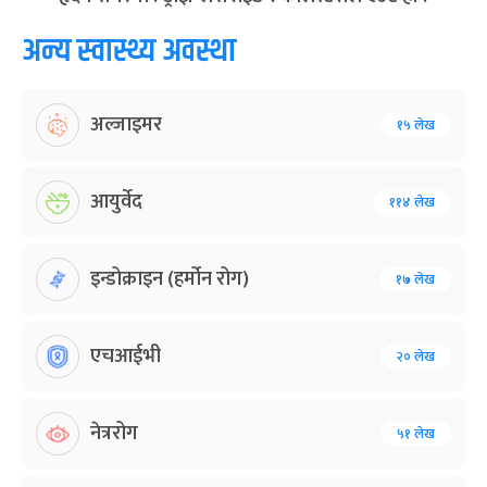
अन्य स्वास्थ्य अवस्था
अल्जाइमर
१५ लेख
आयुर्वेद
११४ लेख
इन्डोक्राइन (हर्मोन रोग)
१७ लेख
एचआईभी
२० लेख
नेत्ररोग
५१ लेख