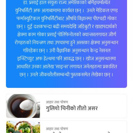
डा. प्रसाईं हाल संयुक्त राज्य अमेरिकाको बर्मिङ्घमस्थित
युनिभर्सिटी अफ अलाबामामा कार्यरत छन् । उनले मेडिकल एण्ड
फर्मास्युटिकल युनिभर्सिटीबाट औषधि विज्ञानमा पीएचडी गरेका
छन् । दुई दशकभन्दा बढी समयदेखि जडिबुटी र खाद्यपदार्थको
क्षेत्रमा काम गरेका प्रसाईं पोलिफेनोलको क्यान्सरलगायत जीर्ण
रोगहरुको नियन्त्रण तथा उपचारमा हुने असरका क्षेत्रमा अनुसन्धान
गरिरहेका छन् । उनी वैज्ञानिक अनुसन्धान केन्द्र नेसनल
इन्स्टिच्युट अफ हेल्थमा पनि आवद्ध छन् । खोज अनुसन्धानमा
आधारित उनका आलेख ‘साइन्स’ लगायत जर्नलहरुमा प्रकाशित
छन् । उनले जीवनशैलीसम्बन्धी पुस्तकसमेत लेखेका छन् ।
आहार तथा पोषण
गुलियो चिनीको तीतो असर
आहार तथा पोषण