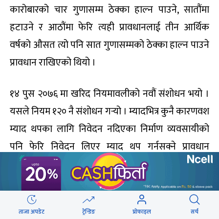
कारोबारको चार गुणासम्म ठेक्का हाल्न पाउने, सातौंमा
हटाउने र आठौंमा फेरि त्यही प्रावधानलाई तीन आर्थिक
वर्षको औसत त्यो पनि सात गुणासम्मको ठेक्का हाल्न पाउने
प्रावधान राखिएको थियो ।
१४ पुस २०७६ मा खरिद नियमावलीको नवौं संशोधन भयो ।
यसले नियम १२० नै संशोधन गर्‍यो । म्यादभित्र कुनै कारणवश
म्याद थपका लागि निवेदन नदिएका निर्माण व्यवसायीको
पनि फेरि निवेदन लिएर म्याद थप गर्नसक्ने प्रावधान
राखिएको थियो । आर्थिक क्षमताको स्वयं घोषणा गरी
विवरण पेश गर्दा नगद प्रवाहको व्यवस्था गर्न सक्ने तरल
सम्पत्ति, कर्जा सुविधा र वित्तीय स्रोत खुलाउनुपर्ने नियम
ताजा अपडेट
ट्रेन्डिङ
प्रोफाइल
सर्च
संशोधन गर्‍यो ।