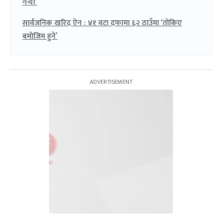
गर्‍यो’
सार्वजनिक खरिद ऐन : ४१ वटा दफामा ६२ ठाउँमा ‘तोकिए
बमोजिम हुने’