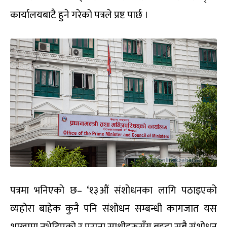
कार्यालयबाटै हुने गरेको पत्रले प्रष्ट पार्छ ।
पत्रमा भनिएको छ– ‘१३औं संशोधनका लागि पठाइएको
व्यहोरा बाहेक कुनै पनि संशोधन सम्बन्धी कागजात यस
शाखामा नभेटिएको र पुराना साथीहरूसँग बुझ्दा सबै संशोधन