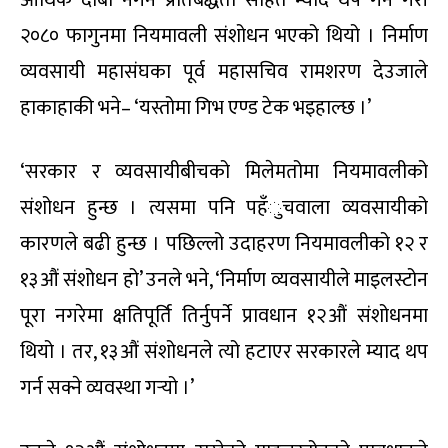
आर्थिक दाबी नगर्ने प्रतिबद्धता सहित म्याद थप गर्ने गरी
२०८० फागुनमा नियमावली संशोधन भएको थियो । निर्माण
व्यवसायी महासंघका पूर्व महासचिव रामशरण देउजाले
हाकाहाकी भने– ‘यस्तोमा गिभ एण्ड टेक भइहाल्छ ।’
‘सरकार र व्यवसायीबीचको मिलेमतोमा नियमावलीको
संशोधन हुन्छ । त्यसमा पनि पहँुचवाला व्यवसायीको
कारणले बढी हुन्छ । पछिल्लो उदाहरण नियमावलीको १२ र
१३औं संशोधन हो’ उनले भने, ‘निर्माण व्यवसायीले माइलस्टोन
पूरा नगरेमा क्षतिपूर्ति तिर्नुपर्ने प्रावधान १२औं संशोधनमा
थियो । तर, १३औं संशोधनले त्यो हटाएर सरकारले म्याद थप
गर्न सक्ने व्यवस्था गर्‍यो ।’