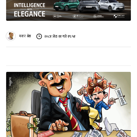
मकर श्रेष्ठ
२०८१ जेठ ११ गते १९:५१