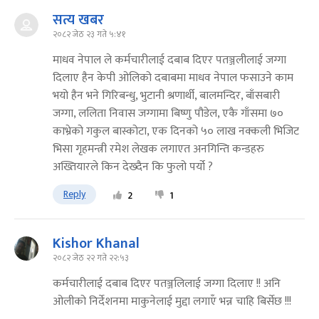
सत्य खबर
२०८२ जेठ २३ गते ५:४१
माधव नेपाल ले कर्मचारीलाई दबाब दिएर पतञ्जलीलाई जग्गा
दिलाए हैन केपी ओलिको दबाबमा माधव नेपाल फसाउने काम
भयो हैन भने गिरिबन्धु, भुटानी श्रणार्थी, बालमन्दिर, बाँसबारी
जग्गा, ललिता निवास जग्गामा बिष्णु पौडेल, एकै गाँसमा ७०
काभ्रेको गकुल बास्कोटा, एक दिनको ५० लाख नक्कली भिजिट
भिसा गृहमन्त्री रमेश लेखक लगाएत अनगिन्ति कन्डहरु
अख्तियारले किन देख्दैन कि फुलो पर्यो ?
Reply
2
1
Kishor Khanal
२०८२ जेठ २२ गते २२:५३
कर्मचारीलाई दबाब दिएर पतञ्जलिलाई जग्गा दिलाए !! अनि
ओलीको निर्देशनमा माकुनेलाई मुद्दा लगाएँ भन्न चाहि बिर्सेछ !!!