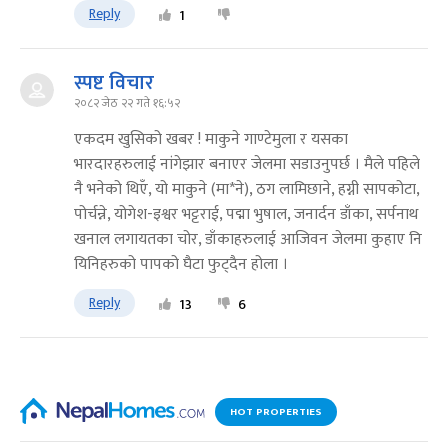
Reply
1
स्पष्ट विचार
२०८२ जेठ २२ गते १६:५२
एकदम खुसिको खबर ! माकुने गाण्टेमुला र यसका
भारदारहरुलाई नांगेझार बनाएर जेलमा सडाउनुपर्छ । मैले पहिले
नै भनेको थिएँ, यो माकुने (मा*ने), ठग लामिछाने, हग्नी सापकोटा,
पोर्चन्ने, योगेश-इश्वर भट्टराई, पद्मा भुषाल, जनार्दन डाँका, सर्पनाथ
खनाल लगायतका चोर, डाँकाहरुलाई आजिवन जेलमा कुहाए नि
यिनिहरुको पापको घैटा फुट्दैन होला ।
Reply
13
6
HOT PROPERTIES