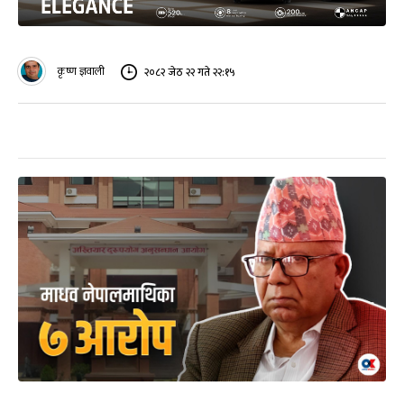
कृष्ण ज्ञवाली
२०८२ जेठ २२ गते २२:१५