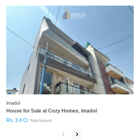
Imadol
B
House for Sale at Cozy Homes, Imadol
B
Rs. 3.4 Cr
R
Total Amount
‹
›