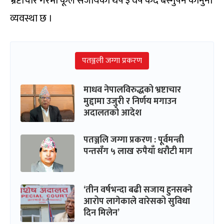
भ्रष्टाचार गरेमा कूल सजायको थप ३ वर्ष कैद बस्नुपर्ने कानुनी
व्यवस्था छ ।
पतञ्जली जग्गा प्रकरण
माधव नेपालविरुद्धको भ्रष्टाचार
मुद्दामा उजुरी र निर्णय मगाउन
अदालतको आदेश
पतञ्जलि जग्गा प्रकरण : पूर्वमन्त्री
पन्तसँग ५ लाख रुपैयाँ धरौटी माग
‘तीन वर्षभन्दा बढी सजाय हुनसक्ने
आरोप लागेकाले वारेसको सुविधा
दिन मिलेन’