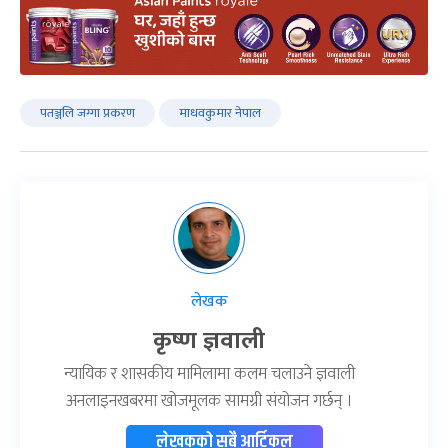
पतञ्जलि जग्गा प्रकरण
माधवकुमार नेपाल
लेखक
कृष्ण ज्ञवाली
न्यायिक र शासकीय मामिलामा कलम चलाउने ज्ञवाली
अनलाइनखबरमा खोजमूलक सामग्री संयोजन गर्छन् ।
लेखकको सबै आर्टिकल