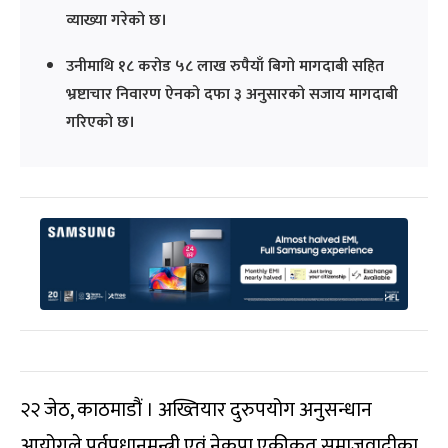
व्याख्या गरेको छ।
उनीमाथि १८ करोड ५८ लाख रुपैयाँ बिगो मागदाबी सहित
भ्रष्टाचार निवारण ऐनको दफा ३ अनुसारको सजाय मागदाबी
गरिएको छ।
२२ जेठ, काठमाडौं । अख्तियार दुरुपयोग अनुसन्धान
आयोगले पूर्वप्रधानमन्त्री एवं नेकपा एकीकृत समाजवादीका