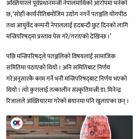
अख्तियारले पूर्वप्रधानमन्त्री नेपालमाथिको आरोपमा भनेको
छ, ‘सोही कार्यनीतिबमोजिम उद्योग नगर्ने पतञ्जलि योगपीठ
तथा आयुर्वेद कम्पनी नेपाललाई हदबन्दी छुट दिनको लागि
मन्त्रिपरिषद्‌मा प्रस्ताव पेस गरे/गराएको देखिन्छ ।’
पछि मन्त्रिपरिषद्‌ले पतञ्जलिको विषयलाई सामाजिक
समितिमा पठाएको थियो । अनि समितिबाट निर्णय
गरेअनुसारकै काम गर्ने भनी मन्त्रिपरिषद्‌बाट निर्णय भएको
थियो । त्यो कुरालाई तत्कालीन संस्कृतिमन्त्री डा. मिनेन्द्र
रिजालले अख्तियारमा गरेको बयानमा पनि खुलाएका छन् ।