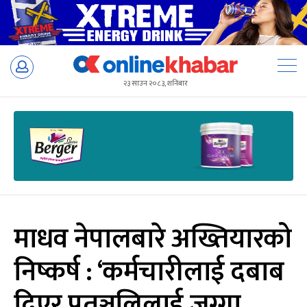
Skip
to
२३ साउन २०८३, शनिबार
content
माधव नेपालबारे अख्तियारको
निष्कर्ष : ‘कर्मचारीलाई दबाब
दिएर पतञ्जलिलाई जग्गा