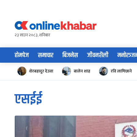
Skip
to
content
२३ साउन २०८३, शनिबार
होमपेज
समाचार
बिजनेस
जीवनशैली
मनोरञ्ज
शेरबहादुर देउवा
बालेन शाह
रवि लामिछाने
एसईई