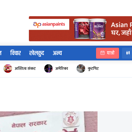
न
विचार
खेलकुद
अन्य
पात्रो
अस्तित्व संकट
अमेरिका
कुटपिट