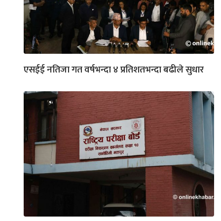
एसईई नतिजा गत वर्षभन्दा ४ प्रतिशतभन्दा बढीले सुधार