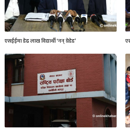
एसईईमा डेढ लाख विद्यार्थी ‘नन् ग्रेडेड’
एस