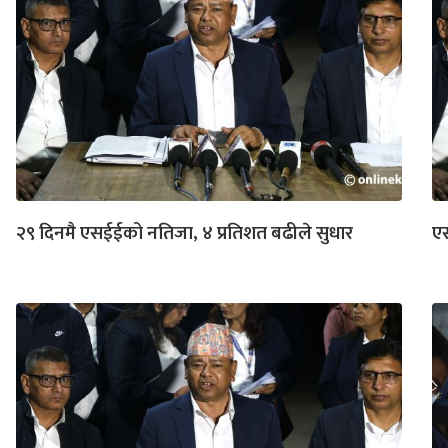
२९ दिनमै एसईईको नतिजा, ४ प्रतिशत बढीले सुधार
एस