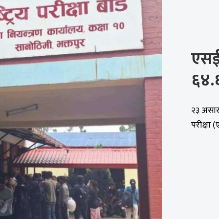
एसईई
६४.६९
२३ असार, 
परीक्षा (