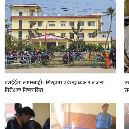
एसईईमा लापरबाही : सिरहामा २ केन्द्राध्यक्ष र ४ जना
एस
निरीक्षक निष्कासित
स