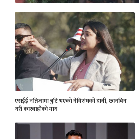
एसईई नतिजामा त्रुटि भएको नेविसंघको दाबी, छानबिन
गरी कारबाहीको माग