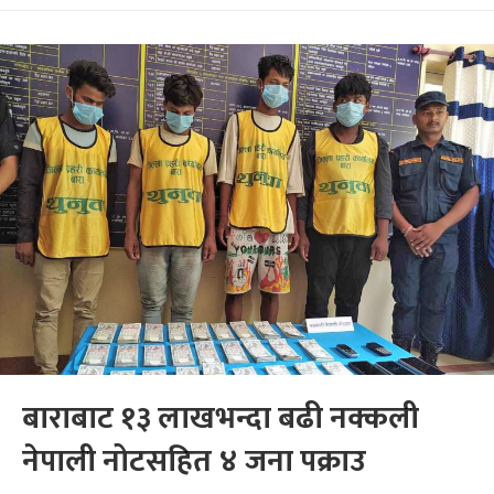
बाराबाट १३ लाखभन्दा बढी नक्कली
नेपाली नोटसहित ४ जना पक्राउ