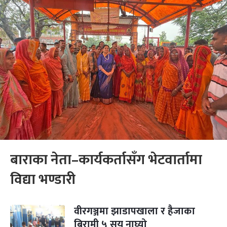
बाराका नेता–कार्यकर्तासँग भेटवार्तामा
विद्या भण्डारी
वीरगञ्जमा झाडापखाला र हैजाका
बिरामी ५ सय नाघ्यो