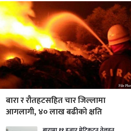
बारा र रौतहटसहित चार जिल्लामा
आगलागी, ४० लाख बढीको क्षति
बारामा ११ हजार मेट्रिकटन तेलहन