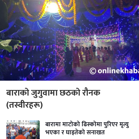
बाराको जुगुवामा छठको रौनक
(तस्वीरहरू)
बारामा माटोको ढिस्कोमा पुरिएर मृत्यु
भएका र घाइतेको सनाखत