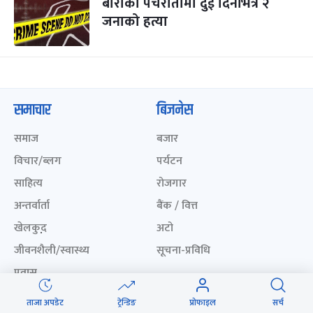
बाराको पचरौतामा दुई दिनभित्रै २
जनाको हत्या
समाचार
बिजनेस
समाज
बजार
विचार/ब्लग
पर्यटन
साहित्य
रोजगार
अन्तर्वार्ता
बैंक / वित्त
खेलकुद़़
अटो
जीवनशैली/स्वास्थ्य
सूचना-प्रविधि
प्रवास
अन्तर्राष्ट्रिय
ताजा अपडेट
ट्रेन्डिङ
प्रोफाइल
सर्च