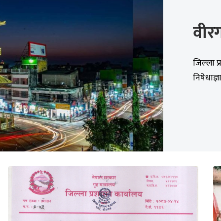
वीरग
जिल्ला प
निषेधाज्