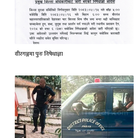
वीरगञ्जमा पुनः निषेधाज्ञा