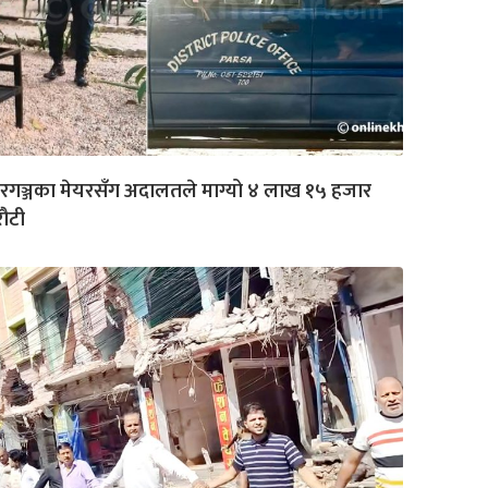
रगञ्जका मेयरसँग अदालतले माग्यो ४ लाख १५ हजार
ौटी