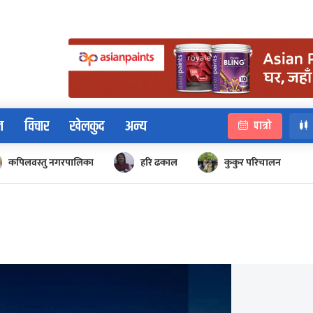
न
विचार
खेलकुद
अन्य
पात्रो
कपिलवस्तु नगरपालिका
हरि ढकाल
कुकुर परिचालन