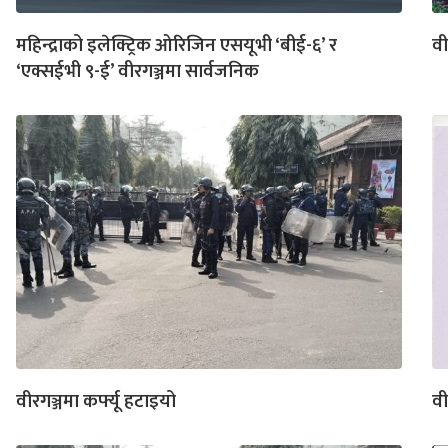
महिन्द्राको इलेक्ट्रिक ओरिजिन एसयूभी ‘बीई-६’ र
वी
‘एक्सईभी ९-ई’ वीरगञ्जमा सार्वजनिक
वीरगञ्जमा कर्फ्यू हटाइयो
वी