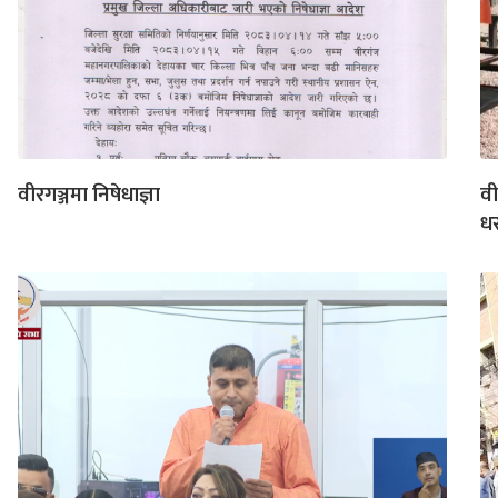
वीरगञ्जमा निषेधाज्ञा
वी
धर