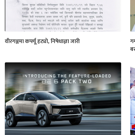
वीरगञ्जमा कर्फ्यू हट्यो, निषेधाज्ञा जारी
गग
बस