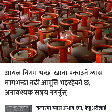
आयल निगम भन्छ- खाना पकाउने ग्यास
मागभन्दा बढी आपूर्ति भइरहेको छ,
अनावश्यक सञ्चय नगर्नुस्
बजारमा ग्यास अभाव छैन, फेब्रुअरीलाई