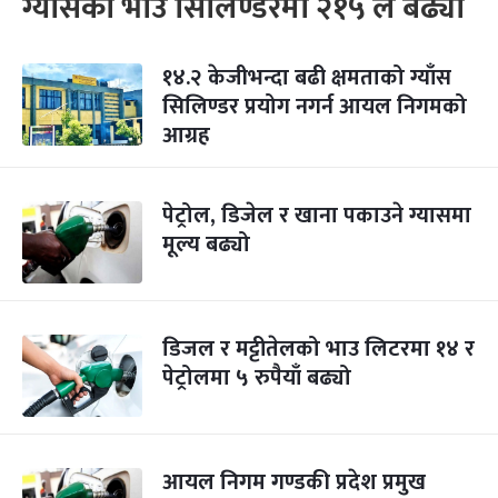
ग्यासको भाउ सिलिण्डरमा २१५ ले बढ्यो
१४.२ केजीभन्दा बढी क्षमताको ग्याँस
सिलिण्डर प्रयोग नगर्न आयल निगमको
आग्रह
पेट्रोल, डिजेल र खाना पकाउने ग्यासमा
मूल्य बढ्यो
डिजल र मट्टीतेलको भाउ लिटरमा १४ र
पेट्रोलमा ५ रुपैयाँ बढ्यो
आयल निगम गण्डकी प्रदेश प्रमुख