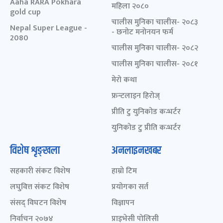
Aaha RARA Pokhara
महिला २०८०
gold cup
चालीस मुनिका चालीस- २०८३
Nepal Super League -
- छनोट मनोनयन फर्म
2080
चालीस मुनिका चालीस- २०८२
चालीस मुनिका चालीस- २०८१
मेरो कथा
फ्रन्टलाइन हिरोज्
प्रीति टु युनिकोड कन्भर्टर
युनिकोड टु प्रीति कन्भर्टर
विशेष शृङ्खला
अनलाइनखबर
सहकारी संकट विशेष
हाम्रो टिम
लघुवित्त संकट विशेष
प्रयोगका सर्त
संसद् विघटन विशेष
विज्ञापन
निर्वाचन २०७४
प्राइभेसी पोलिसी