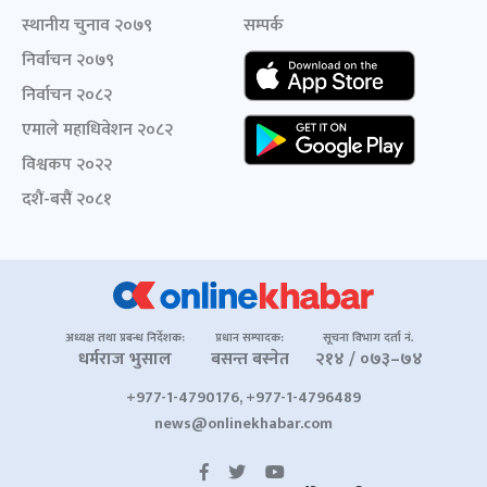
स्थानीय चुनाव २०७९
सम्पर्क
निर्वाचन २०७९
निर्वाचन २०८२
एमाले महाधिवेशन २०८२
विश्वकप २०२२
दशैं-बसैं २०८१
अध्यक्ष तथा प्रबन्ध निर्देशक:
प्रधान सम्पादक:
सूचना विभाग दर्ता नं.
धर्मराज भुसाल
बसन्त बस्नेत
२१४ / ०७३–७४
+977-1-4790176, +977-1-4796489
news@onlinekhabar.com