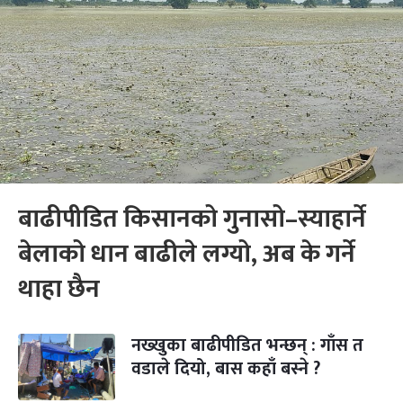
बाढीपीडित किसानको गुनासो–स्याहार्ने
बेलाको धान बाढीले लग्यो, अब के गर्ने
थाहा छैन
नख्खुका बाढीपीडित भन्छन् : गाँस त
वडाले दियो, बास कहाँ बस्‍ने ?