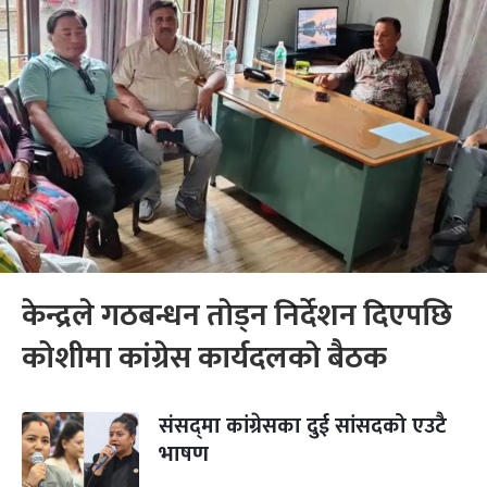
केन्द्रले गठबन्धन ताेड्न निर्देशन दिएपछि
कोशीमा कांग्रेस कार्यदलकाे बैठक
संसद्‌मा कांग्रेसका दुई सांसदको एउटै
भाषण