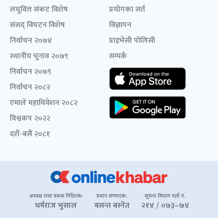
लघुवित्त संकट विशेष
प्रयोगका सर्त
संसद् विघटन विशेष
विज्ञापन
निर्वाचन २०७४
प्राइभेसी पोलिसी
स्थानीय चुनाव २०७९
सम्पर्क
निर्वाचन २०७९
निर्वाचन २०८२
एमाले महाधिवेशन २०८२
विश्वकप २०२२
दशैं-बसैं २०८१
अध्यक्ष तथा प्रबन्ध निर्देशक:
प्रधान सम्पादक:
सूचना विभाग दर्ता नं.
धर्मराज भुसाल
बसन्त बस्नेत
२१४ / ०७३–७४