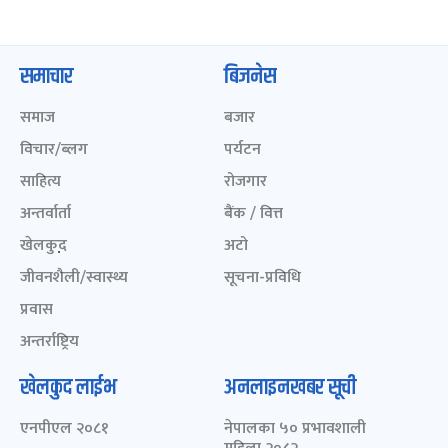
समाचार
बिजनेस
समाज
बजार
विचार/ब्लग
पर्यटन
साहित्य
रोजगार
अन्तर्वार्ता
बैंक / वित्त
खेलकुद़़
अटो
जीवनशैली/स्वास्थ्य
सूचना-प्रविधि
प्रवास
अन्तर्राष्ट्रिय
खेलकुद लाईभ
अनलाइनखबर सूची
एनपीएल २०८१
नेपालका ५० प्रभावशाली