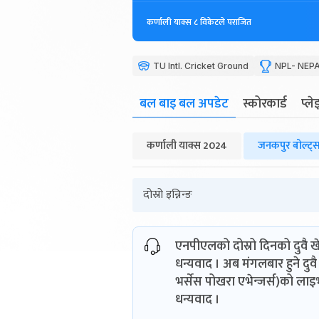
कर्णाली याक्स ८ विकेटले पराजित
TU Intl. Cricket Ground
NPL- NEPA
बल बाइ बल अपडेट
स्कोरकार्ड
प्ल
कर्णाली याक्स 2024
जनकपुर बोल्ट्
दोस्रो इन्निन्ङ
एनपीएलको दोस्रो दिनको दुवै
धन्यवाद । अब मंगलबार हुने दुव
भर्सेस पोखरा एभेन्जर्स)को लाइ
धन्यवाद ।