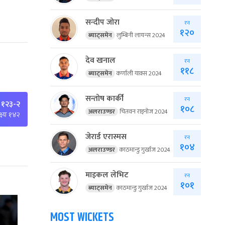
सन्दीप जोरा
रन
१२०
ब्याट्समेन
लुम्बिनी लायन्स 2024
देव खनाल
रन
११८
ब्याट्समेन
कर्णाली याक्स 2024
सन्तोष कार्की
रन
 १२३-२
१०८
अलराउण्डर
चितवन राइनोज 2024
्ष्यः १४२
जेरार्ड एरास्मस
रन
१०४
अलराउण्डर
काठमान्डु गुर्खाज 2024
माइकल लेभिट
रन
१०१
ब्याट्समेन
काठमान्डु गुर्खाज 2024
MOST WICKETS