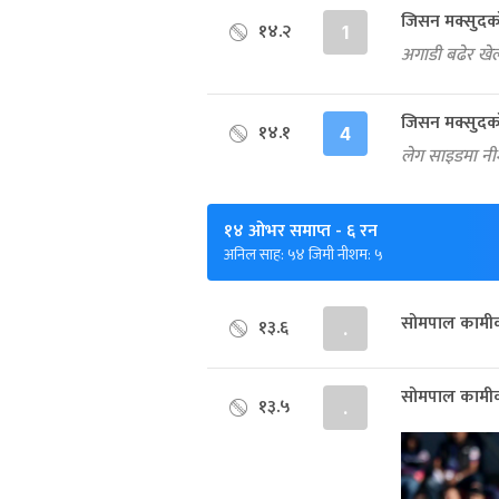
जिसन मक्सुदक
१४.२
1
अगाडी बढेर खेले
जिसन मक्सुदक
१४.१
4
लेग साइडमा न
१४ ओभर समाप्त
- ६ रन
अनिल साह: ५४ जिमी नीशम: ५
सोमपाल कामीक
१३.६
.
सोमपाल कामीक
१३.५
.