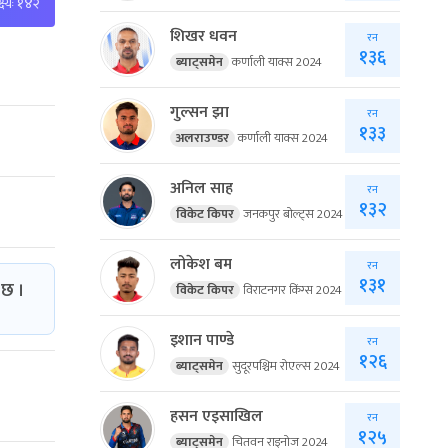
्ष्यः १४२
शिखर धवन
रन
१३६
ब्याट्समेन
कर्णाली याक्स 2024
गुल्सन झा
रन
१३३
अलराउण्डर
कर्णाली याक्स 2024
अनिल साह
रन
१३२
विकेट किपर
जनकपुर बोल्ट्स 2024
लोकेश बम
रन
१३१
 छ ।
विकेट किपर
विराटनगर किंग्स 2024
इशान पाण्डे
रन
१२६
ब्याट्समेन
सुदूरपश्चिम रोएल्स 2024
हसन एइसाखिल
रन
१२५
ब्याट्समेन
चितवन राइनोज 2024