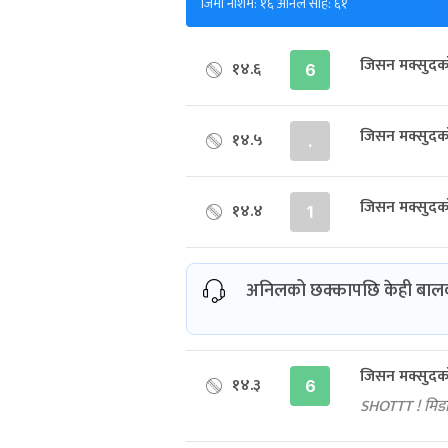
जिमी नीशम: १६ अनिल साह: ६१
जिसन मक्सुदक
१४.६
6
जिसन मक्सुदक
१४.५
.
जिसन मक्सुदक
१४.४
1
अनिलको छक्कापछि केही बालकह
जिसन मक्सुदक
१४.३
6
SHOTTT ! मिड