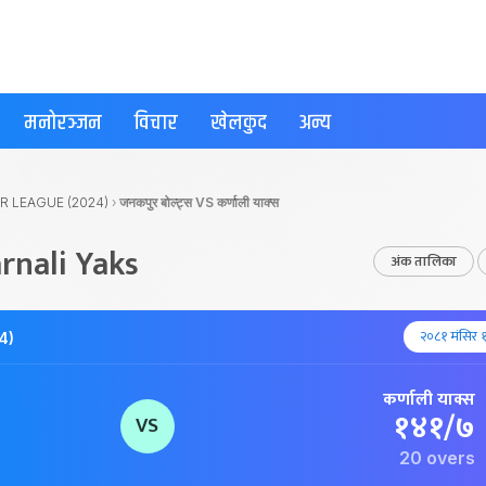
मनोरञ्जन
विचार
खेलकुद
अन्य
R LEAGUE (2024)
›
जनकपुर बोल्ट्स VS कर्णाली याक्स
rnali Yaks
अंक तालिका
२०८१ मंसिर 
4)
कर्णाली याक्स
१४१/७
VS
20 overs