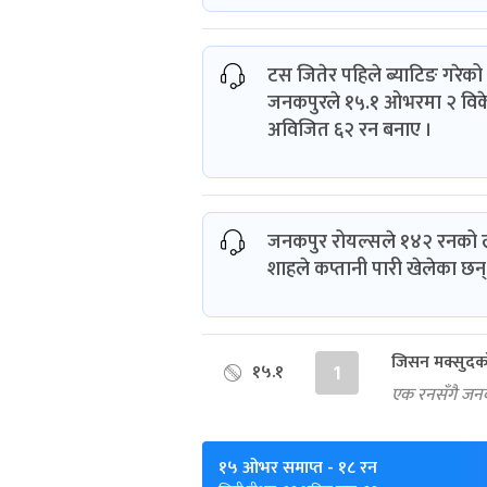
टस जितेर पहिले ब्याटिङ गरे
जनकपुरले १५.१ ओभरमा २ विकेट
अविजित ६२ रन बनाए ।
जनकपुर रोयल्सले १४२ रनको ल
शाहले कप्तानी पारी खेलेका छन्
जिसन मक्सुदक
१५.१
1
एक रनसँगै जनक
१५ ओभर समाप्त
- १८ रन