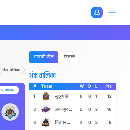
आगामी खेल
रिजल्ट
खेल तालिका
अंक तालिका
#
Team
W
D
L
Pts
१७, सोमबार
सुदूरपश्चिम रोएल्स
1
6
0
1
12
जनकपुर बोल्ट्स
2
5
0
2
10
चितवन राइनोज
3
4
0
3
8