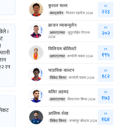
कुशल मल्ल
रन
२२३
ब्याट्समेन
चितवन राइनोज 2024
ब्रान्डन म्याकमुलेन
रन
ेले ।
२०२
अलराउण्डर
सुदूरपश्चिम रोएल्स
2024
ेट
न
विलियम बोसिस्टो
रन
्तानी
१९५
अलराउण्डर
कर्णाली याक्स 2024
तान
२२ रन
चाडविक वाल्टन
रन
१८२
विकेट किपर
कर्णाली याक्स 2024
बसिर अहमद
रन
१७३
अलराउण्डर
विराटनगर किंग्स 2024
 निकट
आसिफ शेख
रन
१६४
विकेट किपर
जनकपुर बोल्ट्स 2024