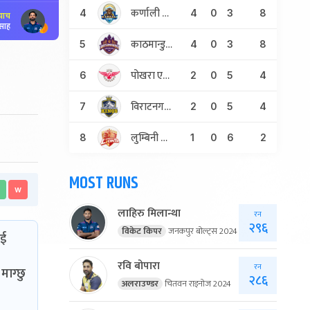
कर्णाली याक्स
4
4
0
3
8
्याच
साह
काठमान्डु गुर्खाज
5
4
0
3
8
पोखरा एभेन्जर्स
6
2
0
5
4
विराटनगर किंग्स
7
2
0
5
4
लुम्बिनी लायन्स
8
1
0
6
2
MOST RUNS
w
लाहिरु मिलान्था
रन
२९६
विकेट किपर
जनकपुर बोल्ट्स 2024
ाई
रवि बोपारा
रन
माग्छु
२८६
अलराउण्डर
चितवन राइनोज 2024