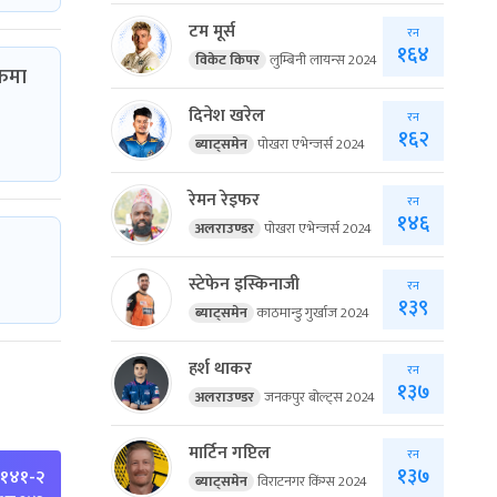
टम मूर्स
रन
१६४
विकेट किपर
लुम्बिनी लायन्स 2024
ाफमा
दिनेश खरेल
रन
१६२
ब्याट्समेन
पोखरा एभेन्जर्स 2024
रेमन रेइफर
रन
१४६
अलराउण्डर
पोखरा एभेन्जर्स 2024
स्टेफेन इस्किनाजी
रन
१३९
ब्याट्समेन
काठमान्डु गुर्खाज 2024
हर्श थाकर
रन
१३७
अलराउण्डर
जनकपुर बोल्ट्स 2024
मार्टिन गप्टिल
रन
१३७
 १४१-२
ब्याट्समेन
विराटनगर किंग्स 2024