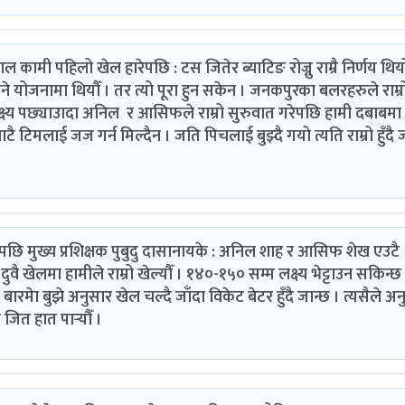
कामी पहिलो खेल हारेपछि : टस जितेर ब्याटिङ रोज्नु राम्रै निर्णय थिय
 योजनामा थियौँ । तर त्यो पूरा हुन सकेन । जनकपुरका बलरहरुले राम्र
ा लक्ष्य पछ्याउादा अनिल र आसिफले राम्रो सुरुवात गरेपछि हामी दबाबमा
िमलाई जज गर्न मिल्दैन । जति पिचलाई बुझ्दै गयो त्यति राम्रो हुँदै 
छि मुख्य प्रशिक्षक पुबुदु दासानायके : अनिल शाह र आसिफ शेख एउटै
। दुवै खेलमा हामीले राम्रो खेल्यौँ । १४०-१५० सम्म लक्ष्य भेट्टाउन सकिन्छ भ
ारमेा बुझे अनुसार खेल चल्दै जाँदा विकेट बेटर हुँदै जान्छ । त्यसैले अ
जित हात पार्‍यौँ ।