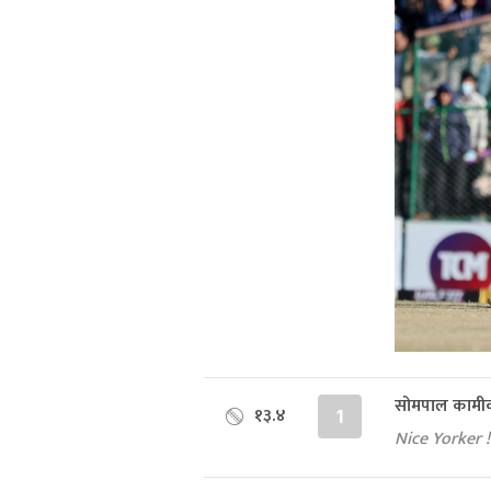
सोमपाल कामीक
१३.४
1
Nice Yorker ! क