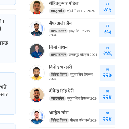
रोहितकुमार पौडेल
रन
२८५
ब्याट्समेन
लुम्बिनी लायन्स 2024
ो ।
सैफ अली जैब
रन
ो
२८३
अलराउण्डर
सुदूरपश्चिम रोएल्स
2024
जान्छ
जिमी नीशम
रन
२४६
अलराउण्डर
जनकपुर बोल्ट्स 2024
विनोद भण्डारी
रन
२२७
विकेट किपर
सुदूरपश्चिम रोएल्स
2024
न्ने
दीपेन्द्र सिंह ऐरी
रन
नुसार
२२४
ब्याट्समेन
सुदूरपश्चिम रोएल्स 2024
आन्द्रेस गौस
रन
२२४
विकेट किपर
पोखरा एभेन्जर्स 2024