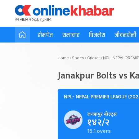
२२ साउन २०८३, शुक्रबार
होमपेज
समाचार
बिजनेस
जीवनशैली
Home
›
Sports
›
Cricket
›
NPL- NEPAL PREMIE
Janakpur Bolts vs Ka
NPL- NEPAL PREMIER LEAGUE (202
जनकपुर बोल्ट्स
१४२/२
15.1 overs