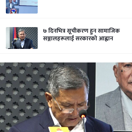
७ दिनभित्र सूचीकरण हुन सामाजिक
सञ्जालहरूलाई सरकारको आह्वान