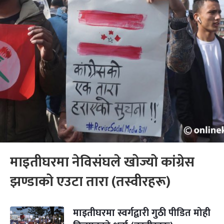
माइतीघरमा नेविसंघले खोज्यो कांग्रेस
झण्डाको एउटा तारा (तस्वीरहरू)
माइतीघरमा स्वर्गद्वारी गुठी पीडित मोही