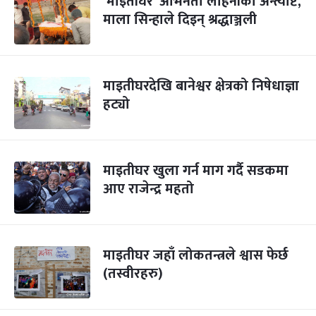
‘माइतीघर’ अभिनेता लोहनीको अन्त्येष्टि,
माला सिन्हाले दिइन् श्रद्धाञ्जली
माइतीघरदेखि बानेश्वर क्षेत्रको निषेधाज्ञा
हट्यो
माइतीघर खुला गर्न माग गर्दै सडकमा
आए राजेन्द्र महतो
माइतीघर जहाँ लोकतन्त्रले श्वास फेर्छ
(तस्वीरहरु)