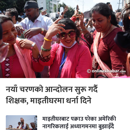
नयाँ चरणको आन्दोलन सुरू गर्दै
शिक्षक, माइतीघरमा धर्ना दिने
माइतीघरबाट पक्राउ परेका अमेरिकी
नागरिकलाई अध्यागमनमा बुझाइँदै