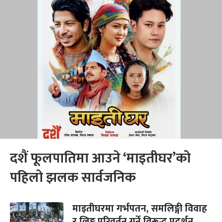
दशैं फूलपातिमा आउने ‘माइतीघर’को
पहिलो झलक सार्वजनिक
माइतीघरमा गर्भपतन, समलिङ्गी विवाह
र लिङ्ग परिवर्तन गर्ने विरूद्ध प्रदर्शन