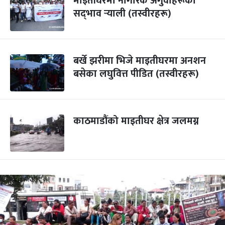
माइतीघरमा नागरिक अगुवाहरूको
सद्‌भाव र्‍याली (तस्वीरहरू)
बर्खे झरीमा भिजे माइतीघरमा अनशन
बसेका लघुवित्त पीडित (तस्वीरहरू)
काठमाडौंको माइतीघर क्षेत्र जलमग्न