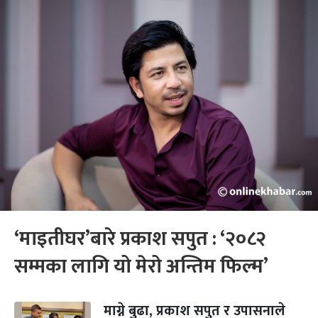
‘माइतीघर’बारे प्रकाश सपुत : ‘२०८२
सम्मका लागि यो मेरो अन्तिम फिल्म’
माग्ने बुढा, प्रकाश सपुत र उपासनाले