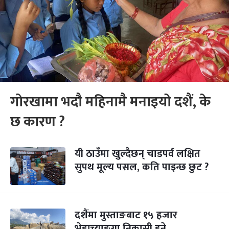
गोरखामा भदौ महिनामै मनाइयो दशैं, के
छ कारण ?
यी ठाउँमा खुल्दैछन् चाडपर्व लक्षित
सुपथ मूल्य पसल, कति पाइन्छ छुट ?
दशैंमा मुस्ताङबाट १५ हजार
भेडाच्याङ्ग्रा निकासी हुने