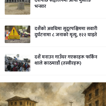
दशैंपछि सञ्चालनमा आयो मुस्ताङ
भन्सार
दशैंकाे अवधिमा सुदूरपश्चिममा सवारी
दुर्घटनामा ८ जनाको मृत्यु, १२२ घाइते
दशैं मनाउन गाउँघर गएकाहरू फर्किन
थाले काठमाडौं (तस्वीरहरू)