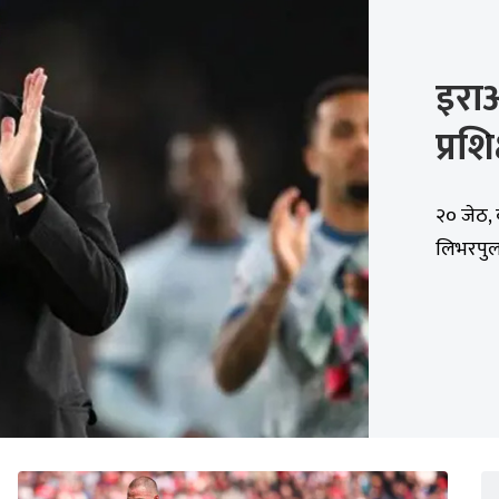
इरा
प्रशि
२० जेठ, 
लिभरपुलले