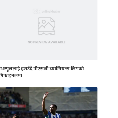
भरपुललाई हराउँदै पीएसजी च्याम्पियन्स लिगको
ेमिफाइनलमा