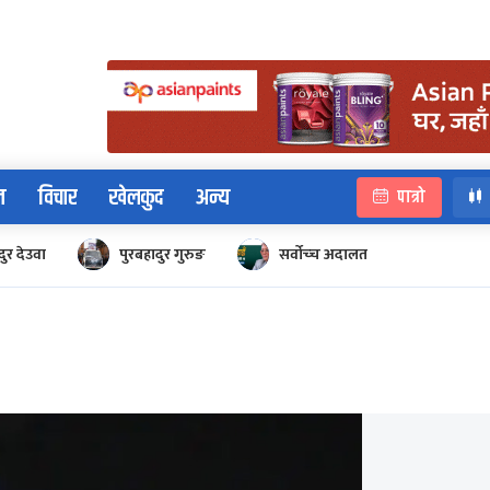
न
विचार
खेलकुद
अन्य
पात्रो
ुर देउवा
पुरबहादुर गुरुङ
सर्वोच्‍च अदालत