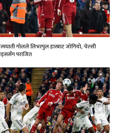
्मघाती गोलले लिभरपुल हारबाट जोगियो, चेल्सी
िड्ससँग पराजित