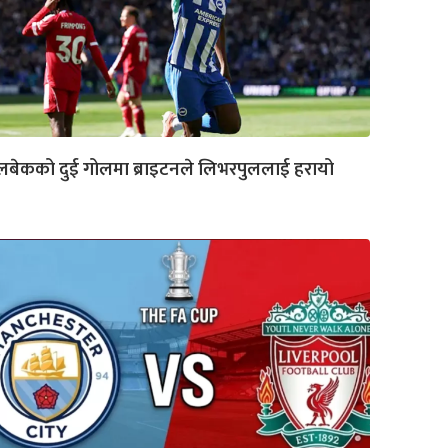
लबेकको दुई गोलमा ब्राइटनले लिभरपुललाई हरायो