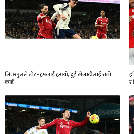
लिभरपुलले टोटनहमलाई हरायो, दुई खेलाडीलाई रातो
इं
कार्ड
र