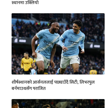
स्थानमा उक्लियो
शीर्षस्थानको आर्सनललाई पछ्याउँदै सिटी, लिभरपुल
बर्नमाउथसँग पराजित