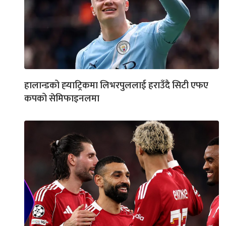
हालान्डको ह्‍याट्रिकमा लिभरपुललाई हराउँदै सिटी एफए
कपको सेमिफाइनलमा