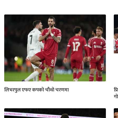
लिभरपुल एफए कपको चौथो चरणमा
प्
ग