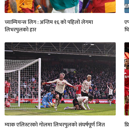
च्याम्पियन्स लिग : अन्तिम १६ को पहिलो लेगमा
एफ
लिभरपुलको हार
भि
म्याक एलिस्टरको गोलमा लिभरपुलको संघर्षपूर्ण जित
प्