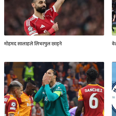
मोहमद सालाहले लिभरपुल छाड्ने
वे