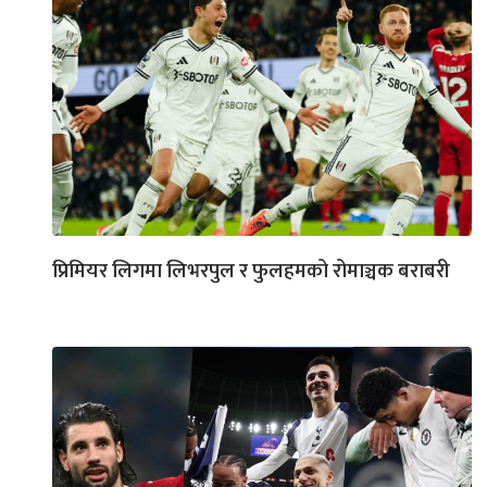
प्रिमियर लिगमा लिभरपुल र फुलहमको रोमाञ्चक बराबरी