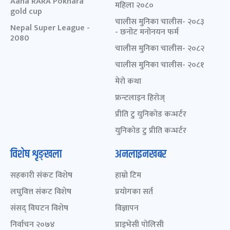
Aaha RARA Pokhara
महिला २०८०
gold cup
चालीस मुनिका चालीस- २०८३
Nepal Super League -
- छनोट मनोनयन फर्म
2080
चालीस मुनिका चालीस- २०८२
चालीस मुनिका चालीस- २०८१
मेरो कथा
फ्रन्टलाइन हिरोज्
प्रीति टु युनिकोड कन्भर्टर
युनिकोड टु प्रीति कन्भर्टर
विशेष शृङ्खला
अनलाइनखबर
सहकारी संकट विशेष
हाम्रो टिम
लघुवित्त संकट विशेष
प्रयोगका सर्त
संसद् विघटन विशेष
विज्ञापन
निर्वाचन २०७४
प्राइभेसी पोलिसी