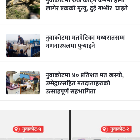
नुवाकोटमा रुख काट्ने क्रममा हाँगा
लागेर एकको मृत्यु, दुई गम्भीर घाइते
नुवाकोटमा मतपेटिका मध्यरातसम्म
गणनास्थलमा पुर्‍याइने
नुवाकोटमा ४० प्रतिशत मत खस्यो,
उम्मेद्वारसहित मतदाताहरुको
उत्साहपूर्ण सहभागिता