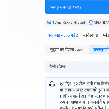
जनकपुर ५ विकेटले विजयी ।
TU Intl. Cricket Ground
NPL- NEPA
बल बाइ बल अपडेट
स्कोरकार्ड
प्ल
सुदूरपश्चिम रोएल्स 2024
जनकपुर बो
दोस्रो इन्निन्ङ
१८ दिन, ३२ खेल अनी एक विजेता
कालापत्थरबाट ल्याएको ढुंगा जडि
। विपिन शर्मा राइजिङ स्टार बन
रुपमा ब्राण्ड बन्यो । यससँगै
हामीलाई साथ दिनुहुने सबैलाई