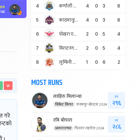
कर्णाली याक्स
4
4
0
3
8
्याच
न्था
काठमान्डु गुर्खाज
5
4
0
3
8
पोखरा एभेन्जर्स
6
2
0
5
4
विराटनगर किंग्स
7
2
0
5
4
लुम्बिनी लायन्स
8
1
0
6
2
MOST RUNS
w
लाहिरु मिलान्था
रन
२९६
विकेट किपर
जनकपुर बोल्ट्स 2024
त गरे
रवि बोपारा
रन
ेन्टको
२८६
अलराउण्डर
चितवन राइनोज 2024
ं ।