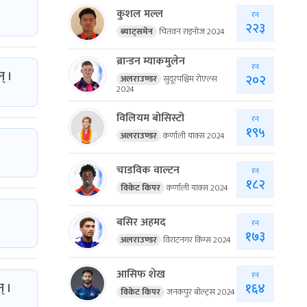
कुशल मल्ल
रन
२२३
ब्याट्समेन
चितवन राइनोज 2024
ब्रान्डन म्याकमुलेन
रन
् ।
२०२
अलराउण्डर
सुदूरपश्चिम रोएल्स
2024
विलियम बोसिस्टो
रन
१९५
अलराउण्डर
कर्णाली याक्स 2024
चाडविक वाल्टन
रन
१८२
विकेट किपर
कर्णाली याक्स 2024
बसिर अहमद
रन
१७३
अलराउण्डर
विराटनगर किंग्स 2024
आसिफ शेख
रन
् ।
१६४
विकेट किपर
जनकपुर बोल्ट्स 2024