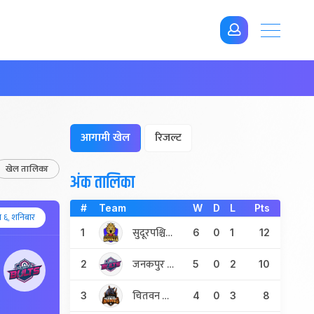
आगामी खेल
रिजल्ट
खेल तालिका
अंक तालिका
#
Team
W
D
L
Pts
 ६, शनिबार
सुदूरपश्चिम रोएल्स
1
6
0
1
12
जनकपुर बोल्ट्स
2
5
0
2
10
चितवन राइनोज
3
4
0
3
8