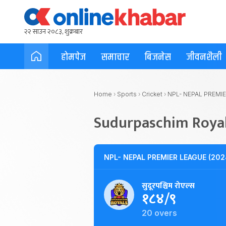
२२ साउन २०८३, शुक्रबार
होमपेज
समाचार
बिजनेस
जीवनशैली
Home
›
Sports
›
Cricket
›
NPL- NEPAL PREMIE
Sudurpaschim Royal
NPL- NEPAL PREMIER LEAGUE (202
सुदूरपश्चिम रोएल्स
१८४/९
20 overs