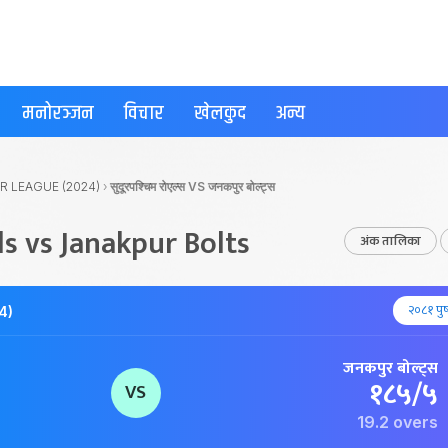
मनोरञ्जन
विचार
खेलकुद
अन्य
R LEAGUE (2024)
›
सुदूरपश्चिम रोएल्स VS जनकपुर बोल्ट्स
s vs Janakpur Bolts
अंक तालिका
२०८१ पुष
4)
जनकपुर बोल्ट्स
१८५/५
VS
19.2 overs