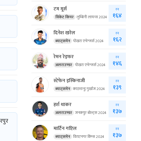
टम मूर्स
रन
१६४
विकेट किपर
लुम्बिनी लायन्स 2024
दिनेश खरेल
रन
१६२
ब्याट्समेन
पोखरा एभेन्जर्स 2024
रेमन रेइफर
रन
१४६
अलराउण्डर
पोखरा एभेन्जर्स 2024
स्टेफेन इस्किनाजी
रन
१३९
ब्याट्समेन
काठमान्डु गुर्खाज 2024
हर्श थाकर
रन
१३७
अलराउण्डर
जनकपुर बोल्ट्स 2024
रपुर
मार्टिन गप्टिल
रन
१३७
ब्याट्समेन
विराटनगर किंग्स 2024