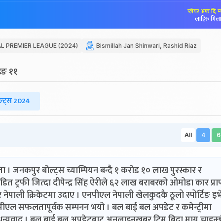
प्लेयर अफ दि म
लाहिरु मिला
L PREMIER LEAGUE (2024)
Bismillah Jan Shinwari, Rashid Riaz
ेइङ ११
ल्ट्स 2024
All
4
6
 । जनकपुर बोल्ट्स च्याम्पियन बन्दै १ करोड १० लाख पुरस्कार र
त ट्रफी जित्दा दीपेन्द्र सिंह ऐरीले ६२ लाख बराबरको ओमोडा कार प्राप्
ेर नेपाली क्रिकेटमा उदाए । एनपीएल नेपाली खेलकुदकै ठूलो स्पोर्टिङ इभ
 एनपीएल सफलतापूर्वक सम्पनन भयो । बल बाई बल अपडेट र कमेन्ट्रीमा
 धन्यवाद । बल बाई बल अपडेटबाट अनलाइनखबर टिम बिदा माग्न चाहन्छौ