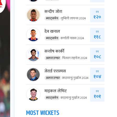
सन्दीप जोरा
रन
१२०
ब्याट्समेन
लुम्बिनी लायन्स 2024
देव खनाल
रन
११८
ब्याट्समेन
कर्णाली याक्स 2024
सन्तोष कार्की
रन
१०८
अलराउण्डर
चितवन राइनोज 2024
जेरार्ड एरास्मस
रन
१०४
अलराउण्डर
काठमान्डु गुर्खाज 2024
माइकल लेभिट
रन
१०१
ब्याट्समेन
काठमान्डु गुर्खाज 2024
MOST WICKETS