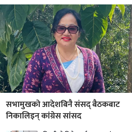
सभामुखको आदेशबिनै संसद् बैठकबाट
निकालिइन् कांग्रेस सांसद