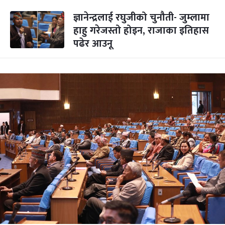
ज्ञानेन्द्रलाई रघुजीको चुनौती- जुम्लामा
हाहु गरेजस्तो होइन, राजाका इतिहास
पढेर आउनू