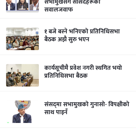
सभामुखसँग सांसदहरूको
सवालजवाफ
१ बजे बस्ने भनिएको प्रतिनिधिसभा
बैठक अझै सुरु भएन
कार्यसूचीमै प्रवेश नगरी स्थगित भयो
प्रतिनिधिसभा बैठक
संसद्‌मा सभामुखको गुनासो- विपक्षीको
साथ पाइनँ