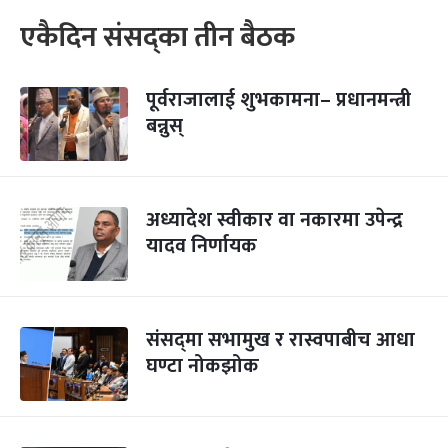
एकैदिन संसद्‍का तीन बैठक
पूर्वराजालाई शुभकामना– प्रधानमन्त्री
बन्नुस्
अध्यादेश स्वीकार वा नकारमा उपेन्द्र
यादव निर्णायक
संसद्‍मा सभामुख र रास्वपाबीच आधा
घण्टा नोकझोक