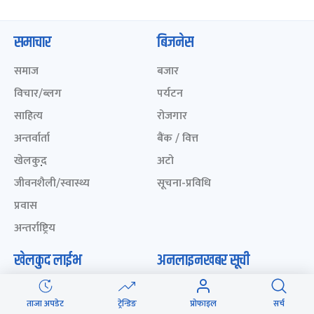
समाचार
बिजनेस
समाज
बजार
विचार/ब्लग
पर्यटन
साहित्य
रोजगार
अन्तर्वार्ता
बैंक / वित्त
खेलकुद़़
अटो
जीवनशैली/स्वास्थ्य
सूचना-प्रविधि
प्रवास
अन्तर्राष्ट्रिय
खेलकुद लाईभ
अनलाइनखबर सूची
एनपीएल २०८१
नेपालका ५० प्रभावशाली
महिला २०८२
ताजा अपडेट
ट्रेन्डिङ
प्रोफाइल
सर्च
ICC Men T20 World Cup