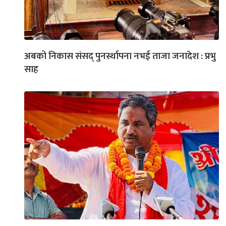
अबको निकास संसद् पुनर्स्थापना नभई ताजा जनादेश : प्रभु
साह