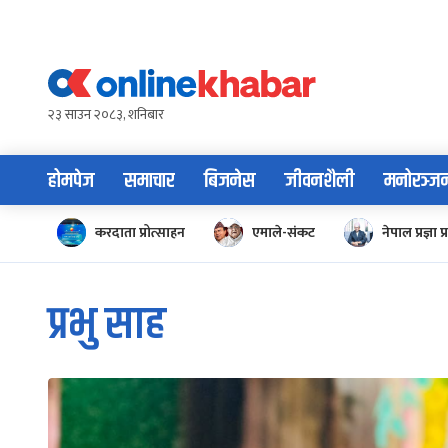
Skip
to
content
२३ साउन २०८३, शनिबार
होमपेज
समाचार
बिजनेस
जीवनशैली
मनोरञ्ज
करदाता प्रोत्साहन
एमाले-संकट
नेपाल प्रज्ञा प्
प्रभु साह