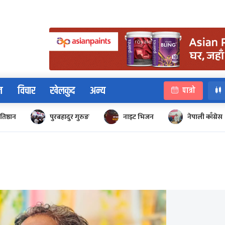
न
विचार
खेलकुद
अन्य
पात्रो
रतिष्ठान
पुरबहादुर गुरुङ
नाइट भिजन
नेपाली काँग्रेस