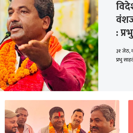
विद
वंशज
: प्र
३१ जेठ, 
प्रभु सा