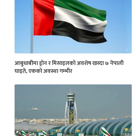
आबुधाबीमा ड्रोन र मिसाइलको अवशेष खस्दा ७ नेपाली
घाइते, एकको अवस्था गम्भीर