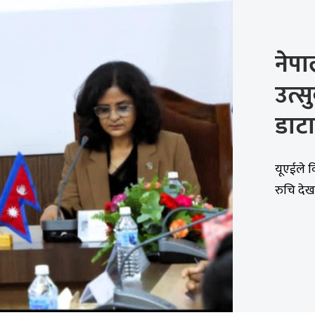
नेपा
उत्स
डाटा
यूएईले व
रुचि दे