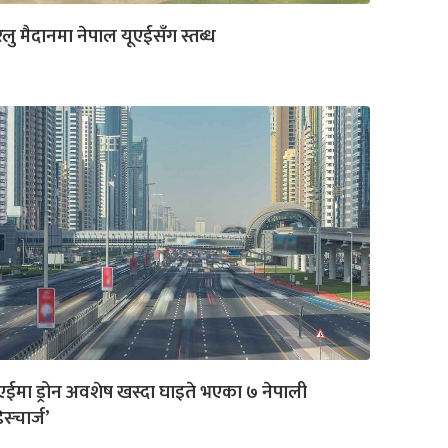
ेलु मैदानमा नेपाल यूएईसँग स्तब्ध
एईमा ड्रोन अवशेष खस्दा घाइते भएका ७ नेपाली
िस्चार्ज’