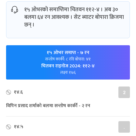
१५ ओभरको समाप्तिमा चितवन ११२-४ । अब ३०
बलमा ६४ रन आवश्यक । सेट ब्याटर बोपारा क्रिजमा
छन् ।
१५ ओभर समाप्त
- ७ रन
सन्तोष कार्की: ८ रवि बोपारा: ४१
चितवन राइनोज 2024: ११२-४
लक्ष्यः १७६
१४.६
2
विपिन प्रसाद शर्माको बलमा सन्तोष कार्की - २ रन
१४.५
.