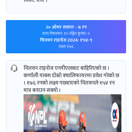
विकेट लिए ।
२० ओभर समाप्त
- ७ रन
शरद भेषावकर: १० रञ्जित कुमार: ०
चितवन राइनोज 2024: १५४-९
लक्ष्यः १७६
चितवन राइनोज एनपीएलबाट बाहिरिएको छ ।
कर्णाली याक्स दोस्रो क्‍वालिफायरमा प्रवेश गरेको छ
। १७६ रनको लक्ष्य पछ्याएको चितवनले १५४ रन
मात्र बनाउन सक्यो ।