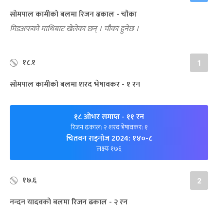
सोमपाल कामीको बलमा रिजन ढकाल - चौका
मिडअफको माथिबाट खेलेका छन् । चौका हुनेछ ।
१८.१
1
सोमपाल कामीको बलमा शरद भेषावकर - १ रन
१८ ओभर समाप्त
- ११ रन
रिजन ढकाल: २ शरद भेषावकर: १
चितवन राइनोज 2024: १४०-८
लक्ष्यः १७६
१७.६
2
नन्दन यादवको बलमा रिजन ढकाल - २ रन