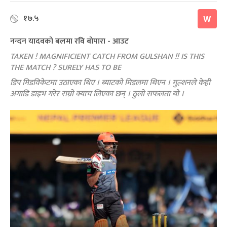
१७.५
W
नन्दन यादवको बलमा रवि बोपारा - आउट
TAKEN ! MAGNIFICIENT CATCH FROM GULSHAN !! IS THIS
THE MATCH ? SURELY HAS TO BE
डिप मिडविकेटमा उठाएका थिए । ब्याटको मिडलमा थिएन । गुल्शनले केही
अगाडि डाइभ गरेर राम्रो क्याच लिएका छन् । ठुलो सफलता यो ।