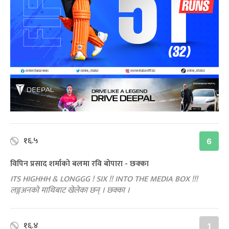
१६.५
6
विपिन प्रसाद शर्माको बलमा रवि बोपारा - छक्का
ITS HIGHHH & LONGGG ! SIX !! INTO THE MEDIA BOX !!!
लङ्गअनको माथिबाट खेलेका छन् । छक्का ।
१६.४
1