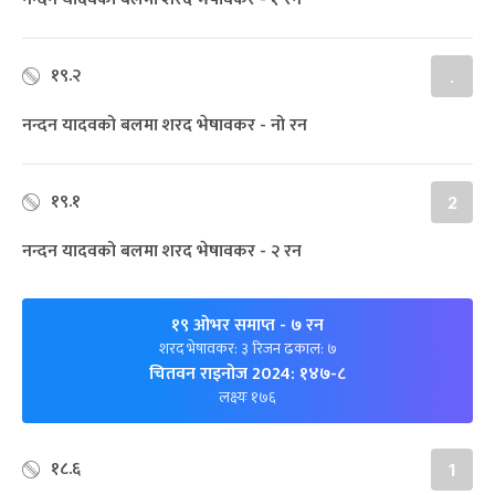
१९.२
.
नन्दन यादवको बलमा शरद भेषावकर - नो रन
१९.१
2
नन्दन यादवको बलमा शरद भेषावकर - २ रन
१९ ओभर समाप्त
- ७ रन
शरद भेषावकर: ३ रिजन ढकाल: ७
चितवन राइनोज 2024: १४७-८
लक्ष्यः १७६
१८.६
1