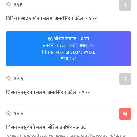
१६.१
1
विपिन प्रसाद शर्माको बलमा अमरसिंह राउटेला - १ रन
१६ ओभर समाप्त
- ६ रन
अमरसिंह राउटेला: १ रवि बोपारा: ४२
चितवन राइनोज 2024: ११८-६
लक्ष्यः १७६
१५.६
1
जिसन मक्सुदको बलमा अमरसिंह राउटेला - १ रन
१५.५
W
जिसन मक्सुदको बलमा सोहेल तनभिर - आउट
GONE ! तनविरको ठुलो शट प्रयास । लङ्गअनका फिल्डरका लागि सहज