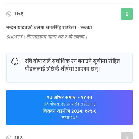
१७.१
6
नन्दन यादवको बलमा अमरसिंह राउटेला - छक्का
SHOTTT ! लेगसाइडमा र्‍याम्प शट र यो छक्का ।
रवि बोपाराले सर्वाधिक रन बनाउने सूचीमा रोहित
पौडेललाई उछिन्दै शीर्षमा आएका छन् ।
१७ ओभर समाप्त
- ११ रन
रवि बोपारा: ५१ अमरसिंह राउटेला: ३
चितवन राइनोज 2024: १२९-६
लक्ष्यः १७६
१६.६
2