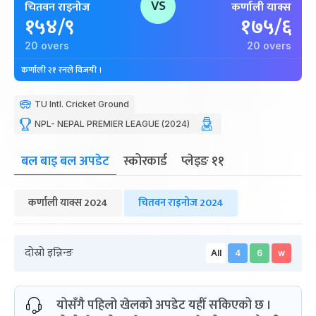
VS
चितवन राइनोज
कर्णाली याक्स
१५४/९
१७५/६
20 overs
20 overs
कर्णाली २१ रनले विजयी ।
TU Intl. Cricket Ground
NPL- NEPAL PREMIER LEAGUE (2024)
बल बाइ बल अपडेट
स्कोरकार्ड
प्लेइङ ११
कर्णाली याक्स 2024
चितवन राइनोज 2024
दोस्रो इन्निन्ङ
All
4
6
w
योसँगै पहिलो खेलको अपडेट यहीँ सकिएको छ ।