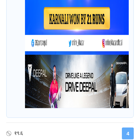
१९.६
4