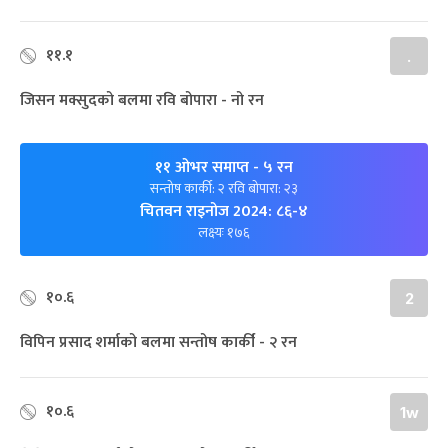
११.१
.
जिसन मक्सुदको बलमा रवि बोपारा - नो रन
११ ओभर समाप्त
- ५ रन
सन्तोष कार्की: २ रवि बोपारा: २३
चितवन राइनोज 2024: ८६-४
लक्ष्यः १७६
१०.६
2
विपिन प्रसाद शर्माको बलमा सन्तोष कार्की - २ रन
१०.६
1w