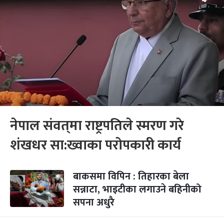
नेपाल संवत्‌मा राष्ट्रपतिले स्मरण गरे
शंखधर सा:ख्वाका परोपकारी कार्य
बाकसमा विपिन : तिहारका बेला
सन्नाटा, भाइटीका लगाउने बहिनीको
सपना अधुरै