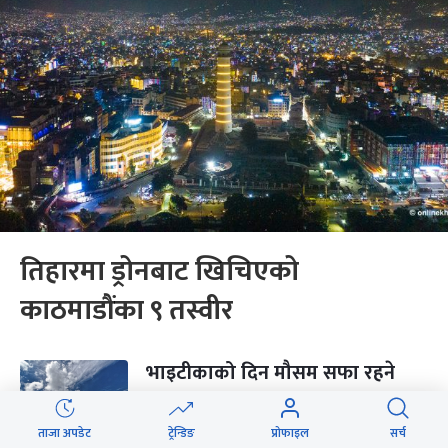
तिहारमा ड्रोनबाट खिचिएको
काठमाडौंका ९ तस्वीर
भाइटीकाको दिन मौसम सफा रहने
ताजा अपडेट
ट्रेन्डिङ
प्रोफाइल
सर्च