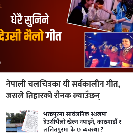
नेपाली चलचित्रका यी सर्वकालीन गीत,
जसले तिहारको रौनक ल्याउँछन्
भक्तपुरमा सार्वजनिक स्थलमा
देउसीभैलो खेल्न नपाइने, काठमाडौं र
ललितपुरमा के छ व्यवस्था ?