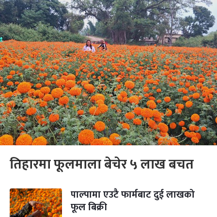
तिहारमा फूलमाला बेचेर ५ लाख बचत
पाल्पामा एउटै फार्मबाट दुई लाखको
फूल बिक्री