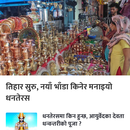
तिहार सुरु, नयाँ भाँडा किनेर मनाइयो
धनतेरस
धनतेरसमा किन हुन्छ, आयुर्वेदका देवता
धन्वन्तरीको पूजा ?