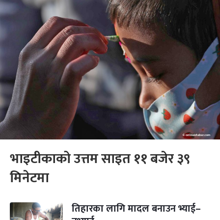
भाइटीकाको उत्तम साइत ११ बजेर ३९
मिनेटमा
तिहारका लागि मादल बनाउन भ्याई–