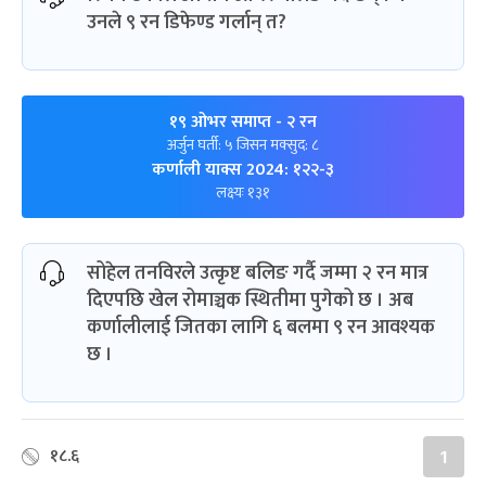
उनले ९ रन डिफेण्ड गर्लान् त?
१९ ओभर समाप्त
- २ रन
अर्जुन घर्ती: ५ जिसन मक्सुद: ८
कर्णाली याक्स 2024: १२२-३
लक्ष्यः १३१
सोहेल तनविरले उत्कृष्ट बलिङ गर्दै जम्मा २ रन मात्र
दिएपछि खेल रोमाञ्चक स्थितीमा पुगेको छ । अब
कर्णालीलाई जितका लागि ६ बलमा ९ रन आवश्यक
छ ।
१८.६
1