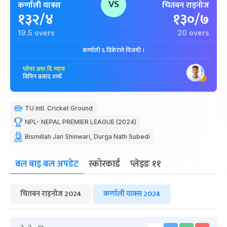
VS
कर्णाली याक्स
चितवन राइनोज
१३२/४
१३०/७
19.5 overs
20 overs
कर्णाली ६ विकेटले विजयी ।
प्लेयर अफ दि म्याच
विपिन प्रसाद शर्मा
TU Intl. Cricket Ground
NPL- NEPAL PREMIER LEAGUE (2024)
Bismillah Jan Shinwari, Durga Nath Subedi
बल बाइ बल अपडेट
स्कोरकार्ड
प्लेइङ ११
चितवन राइनोज 2024
कर्णाली याक्स 2024