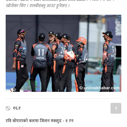
खोजेका थिए । एलबीडब्लु आउट हुनेछन् ।
१६.१
1
रवि बोपाराको बलमा जिसन मक्सुद - १ रन