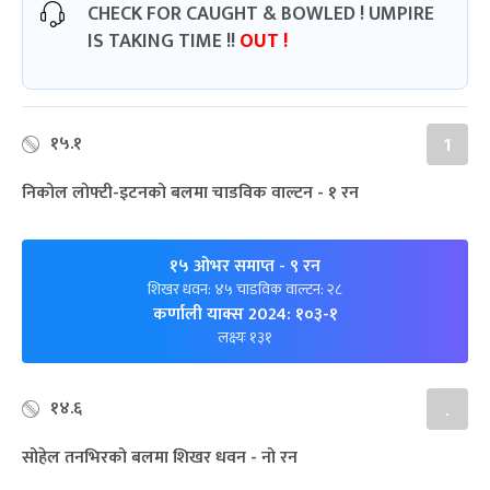
CHECK FOR CAUGHT & BOWLED ! UMPIRE
IS TAKING TIME !!
OUT !
१५.१
1
निकोल लोफ्टी-इटनको बलमा चाडविक वाल्टन - १ रन
१५ ओभर समाप्त
- ९ रन
शिखर धवन: ४५ चाडविक वाल्टन: २८
कर्णाली याक्स 2024: १०३-१
लक्ष्यः १३१
१४.६
.
सोहेल तनभिरको बलमा शिखर धवन - नो रन