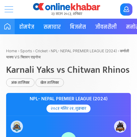
२३ साउन २०८३, शनिबार
होमपेज
समाचार
बिजनेस
जीवनशैली
मनोर
Home
›
Sports
›
Cricket
›
NPL- NEPAL PREMIER LEAGUE (2024)
›
कर्णाली
याक्स VS चितवन राइनोज
Karnali Yaks vs Chitwan Rhinos
अंक तालिका
खेल तालिका
NPL- NEPAL PREMIER LEAGUE (2024)
२०८१ मंसिर २१, शुक्रबार