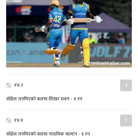
१४.२
1
सोहेल तनभिरको बलमा शिखर धवन - १ रन
१४.१
1
सोहेल तनभिरको बलमा चाडविक वाल्टन - १ रन