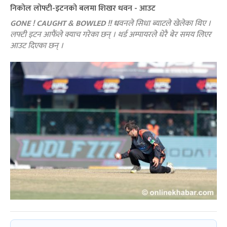
निकोल लोफ्टी-इटनको बलमा शिखर धवन - आउट
GONE ! CAUGHT & BOWLED !! ध
वनले सिधा ब्याटले खेलेका थिए ।
लफ्टी इटन आफैंले क्याच गरेका छन् । थर्ड अम्पायरले धेरै बेर समय लिएर
आउट दिएका छन् ।