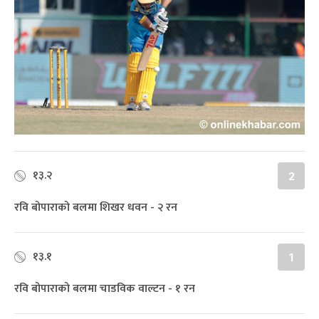
१३.२
2
रवि बोपाराको बलमा शिखर धवन - २ रन
१३.१
1
रवि बोपाराको बलमा चाडविक वाल्टन - १ रन