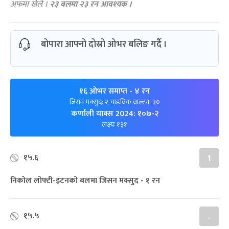
अफमा खेले ।
२३ बलमा २३ रन आवश्यक ।
बोपारा आफ्नो दोस्रो ओभर बलिङ गर्दै ।
१६ ओभर समाप्त
- ४ रन
जिसन मक्सुद: २ चाडविक वाल्टन: ३०
कर्णाली याक्स 2024: १०७-२
लक्ष्यः १३१
१५.६
1
निकोल लोफ्टी-इटनको बलमा जिसन मक्सुद - १ रन
१५.५
.