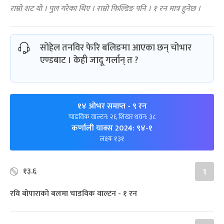
राम्रो शट यो । पुल गरेका थिए । राम्रो फिल्डिङ पनि । १ रन मात्र हुनेछ ।
सोहेल तनविर फेरि बलिङमा आएका छन् चोभार
एण्डबाट । केही जादू गर्लान् त ?
१४ ओभर समाप्त
- ९ रन
चाडविक वाल्टन: २६ शिखर धवन: ३८
कर्णाली याक्स 2024: ९४-१
लक्ष्यः १३१
१३.६
1
रवि बोपाराको बलमा चाडविक वाल्टन - १ रन