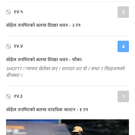
१४.५
2
सोहेल तनभिरको बलमा शिखर धवन - २ रन
१४.४
4
सोहेल तनभिरको बलमा शिखर धवन - चौका
SHOTTT ! ग्यापमा खेलेका छन् । शानदार शट यो । कभर र मिडहअफको
बीचबाट ।
१४.३
1
सोहेल तनभिरको बलमा चाडविक वाल्टन - १ रन