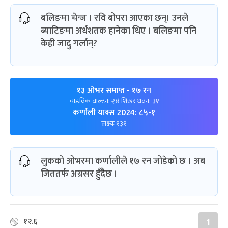
बलिङमा चेन्ज । रवि बोपरा आएका छन्। उनले
ब्याटिङमा अर्धशतक हानेका थिए । बलिङमा पनि
केही जादु गर्लान्?
१३ ओभर समाप्त
- १७ रन
चाडविक वाल्टन: २४ शिखर धवन: ३१
कर्णाली याक्स 2024: ८५-१
लक्ष्यः १३१
लुकको ओभरमा कर्णालीले १७ रन जोडेको छ । अब
जिततर्फ अग्रसर हुँदैछ ।
१२.६
1