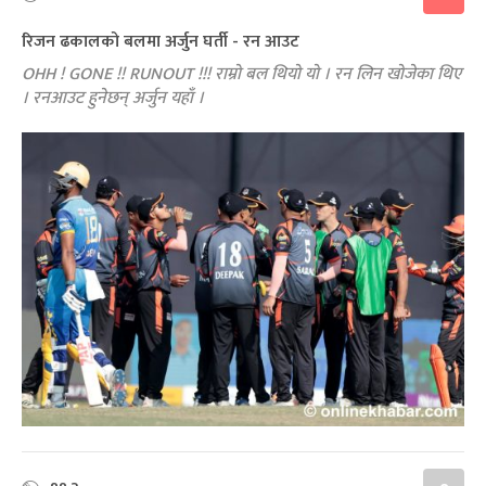
रिजन ढकालको बलमा अर्जुन घर्ती - रन आउट
OHH ! GONE !! RUNOUT !!! राम्रो बल थियो यो । रन लिन खोजेका थिए
। रनआउट हुनेछन् अर्जुन यहाँ ।