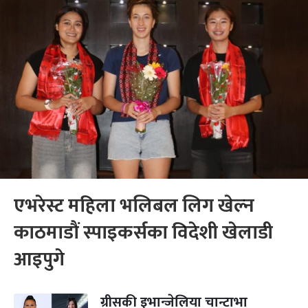
एभरेस्ट महिला भलिबल लिग खेल्न
काठमाडाैं स्पाइकर्सका विदेशी खेलाडी
आइपुगे
ग्रीसकी इभान्जेलिया चान्टाभा