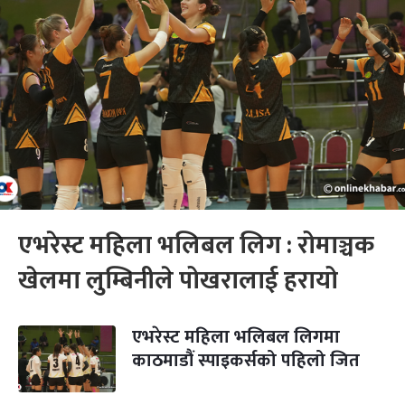
एभरेस्ट महिला भलिबल लिग : रोमाञ्चक
खेलमा लुम्बिनीले पोखरालाई हरायो
एभरेस्ट महिला भलिबल लिगमा
काठमाडौं स्पाइकर्सको पहिलो जित