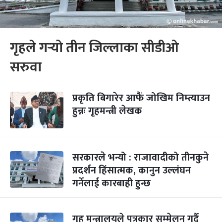
गृहले गर्‍यो तीन जिल्लाका सीडीओ
सरुवा
प्रकृति बिगारेर आफैं जोखिम निम्त्याउन
हुन्नः गृहमन्त्री लेखक
सरकारले भन्यो : राजावादीको तीनकुने
प्रदर्शन हिंसात्मक, कानुन उल्लंघन
गर्नेलाई कारबाही हुन्छ
गृह मन्त्रालयले पत्रकार सम्‍मेलन गर्दै