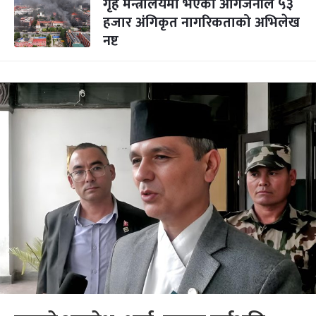
गृह मन्त्रालयमा भएको आगजनीले ५३
हजार अंगिकृत नागरिकताको अभिलेख
नष्ट