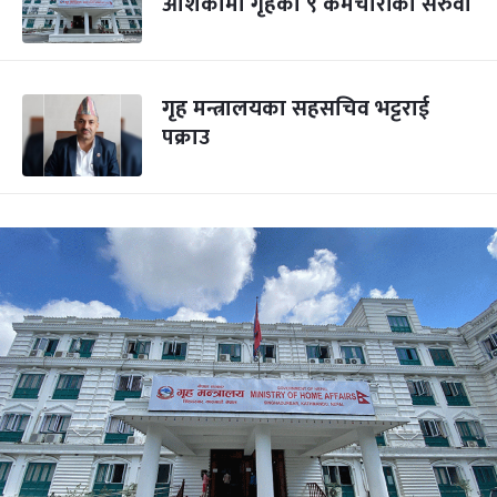
आशंकामा गृहका ९ कर्मचारीको सरुवा
गृह मन्त्रालयका सहसचिव भट्टराई
पक्राउ