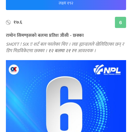
लक्ष्यः १९२
१७.६
6
रामोन सिमण्ड्सको बलमा प्रतिश जीसी - छक्का
SHOTT ! SIX !! शर्ट बल फालेका थिए । लङ ह्यान्डलले खेलिदिएका छन् र
डिप मिडविकेटमा छक्का ।
१२ बलमा २१ रन
आवश्यक ।