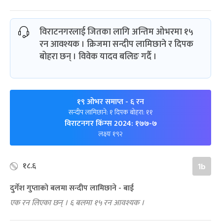
विराटनगरलाई जितका लागि अन्तिम ओभरमा १५
रन आवश्यक । क्रिजमा सन्दीप लामिछाने र दिपक
बोहरा छन् । विवेक यादव बलिङ गर्दै ।
१९ ओभर समाप्त
- ६ रन
सन्दीप लामिछाने: १ दिपक बोहरा: ११
विराटनगर किंग्स 2024: १७७-७
लक्ष्यः १९२
१८.६
1b
दुर्गेश गुप्ताको बलमा सन्दीप लामिछाने - बाई
एक रन लिएका छन् । ६ बलमा १५ रन आवश्यक ।