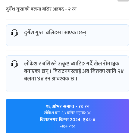
दुर्गेश गुप्ताको बलमा बसिर अहमद - २ रन
दुर्गेश गुप्ता बलिङमा आएका छन् ।
लोकेश र बसिरले उत्कृष्ट ब्याटिङ गर्दै खेल रोमाञ्चक
बनाएका छन् । विराटनगरलाई अब जितका लागि २४
बलमा ४४ रन आवश्यक छ ।
१६ ओभर समाप्त
- १० रन
लोकेश बम: ६५ बसिर अहमद: ३८
विराटनगर किंग्स 2024: १४८-४
लक्ष्यः १९२