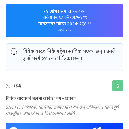
१४ ओभर समाप्त
- २२ रन
लोकेश बम: ६३ बसिर अहमद: १९
विराटनगर किंग्स 2024: १२६-४
लक्ष्यः १९२
विवेक यादव निकै महँगा साविक भएका छन् । उनले
३ ओभरमै ४८ रन खर्चिएका छन् ।
१३.६
6
विवेक यादवको बलमा लोकेश बम - छक्का
SHOTTT ! कभरको माथिबाट छक्का प्राप्त गर्ने छन् लोकेशले । महत्वपूर्ण
बाउन्ड्रीहरू आइरहेको छ विराटनगरका लागि ।