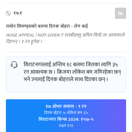
१७.१
1lb
रामोन सिमण्ड्सको बलमा दिपक बोहरा - लेग बाई
HUGE APPEAL ! NOT GIVEN !! एलबीडब्लु अपिल थियो तर अम्पायरले
दिएनन् । १ रन हुनेछ ।
विराटनगरलाई अन्तिम १८ बलमा जितका लागि ३५
रन आवश्यक छ । क्रिजमा लोकेश बम जमिरहेका छन्
भने उनलाई दिपक बोहराले साथ दिएका छन् ।
१७ ओभर समाप्त
- ९ रन
दिपक बोहरा: ७ लोकेश बम: ६५
विराटनगर किंग्स 2024: १५७-५
लक्ष्यः १९२