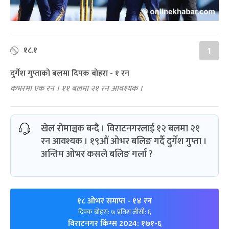
१८.१
1
दुर्गेश गुप्ताको बलमा दिपक बोहरा - १ रन
कभरमा एक रन । ११ बलमा २१ रन आवश्यक ।
खेल रोमाञ्चक बन्दै । विराटनगरलाई १२ बलमा २१
रन आवश्यक । १९औं ओभर बलिङ गर्दै दुर्गेश गुप्ता ।
अन्तिम ओभर कसले बलिङ गर्ला ?
१८ ओभर समाप्त
- १४ रन
दिपक बोहरा: ७ प्रतिश जीसी: ६
विराटनगर किंग्स 2024: १७१-६