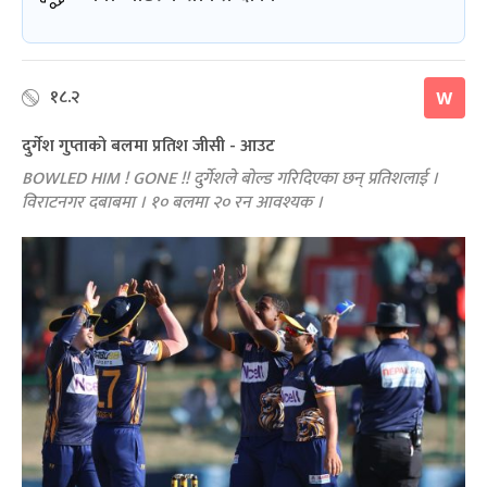
१८.२
W
दुर्गेश गुप्ताको बलमा प्रतिश जीसी - आउट
BOWLED HIM ! GONE !! दुर्गेशले बोल्ड गरिदिएका छन् प्रतिशलाई ।
विराटनगर दबाबमा । १० बलमा २० रन आवश्यक ।