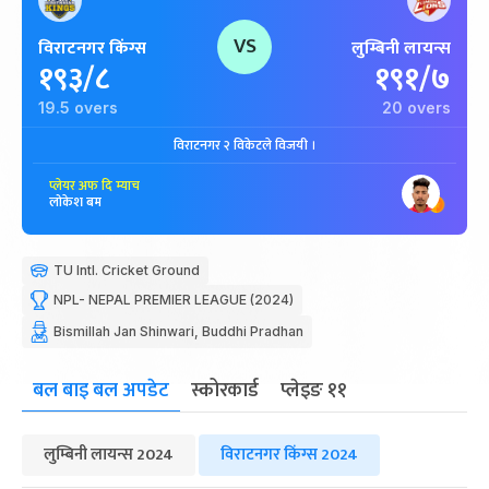
VS
विराटनगर किंग्स
लुम्बिनी लायन्स
१९३/८
१९१/७
19.5 overs
20 overs
विराटनगर २ विकेटले विजयी ।
प्लेयर अफ दि म्याच
लोकेश बम
TU Intl. Cricket Ground
NPL- NEPAL PREMIER LEAGUE (2024)
Bismillah Jan Shinwari, Buddhi Pradhan
बल बाइ बल अपडेट
स्कोरकार्ड
प्लेइङ ११
लुम्बिनी लायन्स 2024
विराटनगर किंग्स 2024