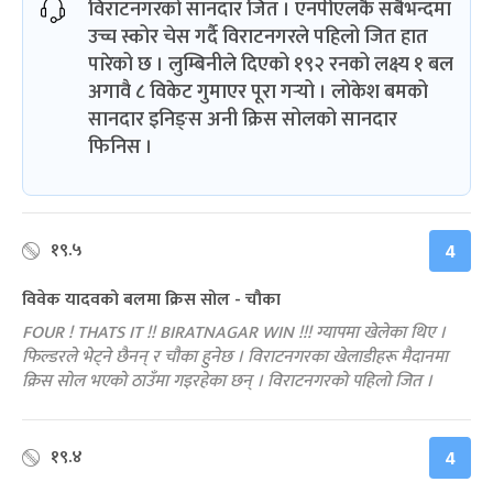
विराटनगरको सानदार जित । एनपीएलकै सबैभन्दमा
उच्च स्कोर चेस गर्दै विराटनगरले पहिलो जित हात
पारेको छ । लुम्बिनीले दिएको १९२ रनको लक्ष्य १ बल
अगावै ८ विकेट गुमाएर पूरा गर्‍यो । लोकेश बमको
सानदार इनिङ्स अनी क्रिस सोलको सानदार
फिनिस ।
१९.५
4
विवेक यादवको बलमा क्रिस सोल - चौका
FOUR ! THATS IT !! BIRATNAGAR WIN !!! ग्यापमा खेलेका थिए ।
फिल्डरले भेट्ने छैनन् र चौका हुनेछ । विराटनगरका खेलाडीहरू मैदानमा
क्रिस सोल भएको ठाउँमा गइरहेका छन् । विराटनगरको पहिलो जित ।
१९.४
4