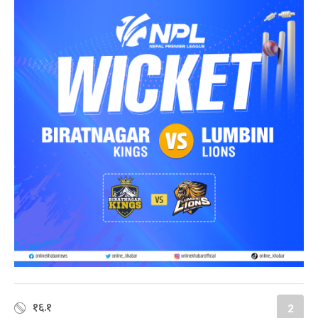
१६.१
2