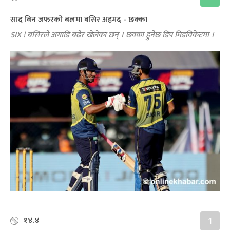
साद विन जफरको बलमा बसिर अहमद - छक्का
SIX ! बसिरले अगाडि बढेर खेलेका छन् । छक्का हुनेछ डिप मिडविकेटमा ।
१४.४
1