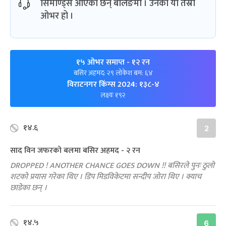
सिमोण्ड्स आएका छन् बलिङमा । उनको यो तेस्रो
ओभर हो ।
१५ ओभर समाप्त
- १२ रन
बसिर अहमद: २९ लोकेश बम: ६४
विराटनगर किंग्स 2024: १३८-४
लक्ष्यः १९२
१४.६
2
साद विन जफरको बलमा बसिर अहमद - २ रन
DROPPED ! ANOTHER CHANCE GOES DOWN !! बसिरले पुनः ठुलो
शटको प्रयास गरेका थिए । डिप मिडविकेटमा सन्दीप जोरा थिए । क्याच
छाडेका छन् ।
१४.५
6